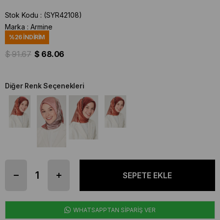
Stok Kodu
(SYR42108)
Marka
:
Armine
%
26
İNDIRIM
$ 91.67
$ 68.06
Diğer Renk Seçenekleri
WHATSAPPTAN SİPARİŞ VER