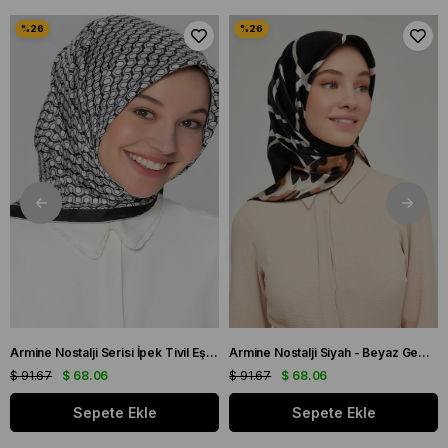
Armine Nostalji Serisi İpek Tivil Eşarp 8401 - 88
Armine Nostalji Siyah - Beyaz Geometrik Desen Tivil İpek Eşarp 8653 - 20
$ 91.67
$ 68.06
$ 91.67
$ 68.06
Sepete Ekle
Sepete Ekle