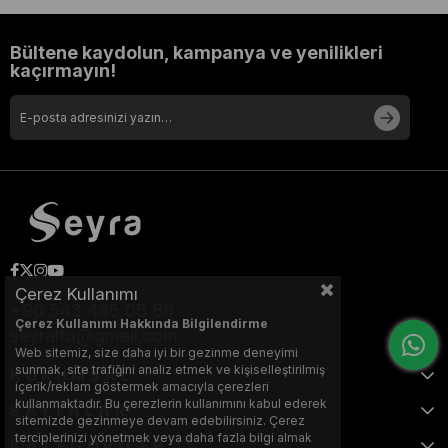
Bültene kaydolun, kampanya ve yenilikleri
kaçırmayın!
Çerez Kullanımı
+90 543 445 05 88
Çerez Kullanımı Hakkında Bilgilendirme
seyraltd@gmail.com
Web sitemiz, size daha iyi bir gezinme deneyimi
sunmak, site trafiğini analiz etmek ve kişiselleştirilmiş
KURUMSAL
içerik/reklam göstermek amacıyla çerezleri
kullanmaktadır. Bu çerezlerin kullanımını kabul ederek
SAYFALAR
sitemizde gezinmeye devam edebilirsiniz. Çerez
terciplerinizi yönetmek veya daha fazla bilgi almak
KATEGORİLER