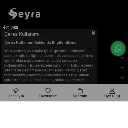
Çerez Kullanımı
+90 543 445 05 88
Çerez Kullanımı Hakkında Bilgilendirme
seyraltd@gmail.com
Web sitemiz, size daha iyi bir gezinme deneyimi
sunmak, site trafiğini analiz etmek ve kişiselleştirilmiş
KURUMSAL
içerik/reklam göstermek amacıyla çerezleri
kullanmaktadır. Bu çerezlerin kullanımını kabul ederek
SAYFALAR
sitemizde gezinmeye devam edebilirsiniz. Çerez
terciplerinizi yönetmek veya daha fazla bilgi almak
KATEGORİLER
için lütfen
Çerez Politikası
sayfasını ziyaret edin.
Anasayfa
Favorilerim
Sepetim
Üye Girişi
Bu web sitesi, Nihat KILIÇARSLAN tarafından tasarlanmış ve optimize
edilmiştir.