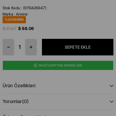
Stok Kodu
(SYRA36947)
Marka
:
Armine
%
26
İNDIRIM
$ 91.67
$ 68.06
WHATSAPPTAN SİPARİŞ VER
Ürün Özellikleri
Yorumlar
(0)