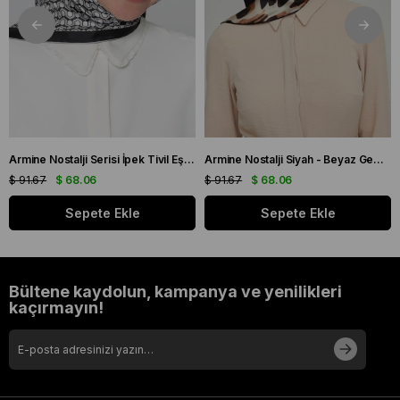
Armine Nostalji Serisi İpek Tivil Eşarp 8401 - 88
Armine Nostalji Siyah - Beyaz Geometrik Desen Tivil İpek Eşarp 8653 - 20
$ 91.67
$ 68.06
$ 91.67
$ 68.06
Sepete Ekle
Sepete Ekle
Bültene kaydolun, kampanya ve yenilikleri
kaçırmayın!