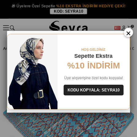
🎁 Üyelere Özel Sepette
%10 EKSTRA İNDİRİM HEDİYE ÇEKİ!
KOD:
SEYRA10
0
×
Anasayfa
İPEK EŞARP
Armine İpek 2024 Yaz
HOŞ GELDİNİZ
Sepette Ekstra
%10 İNDİRİM
Üye alışverişine özel kodu kopyala!
KODU KOPYALA: SEYRA10