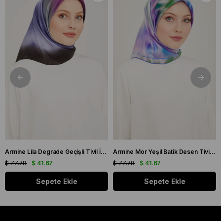
Armine Lila Degrade Geçişli Tivil İpek Eşarp 9051 - 59
Armine Mor Yeşil Batik Desen Tivil İpek Eşarp 9136 - 50
$ 77.78
$ 41.67
$ 77.78
$ 41.67
Sepete Ekle
Sepete Ekle