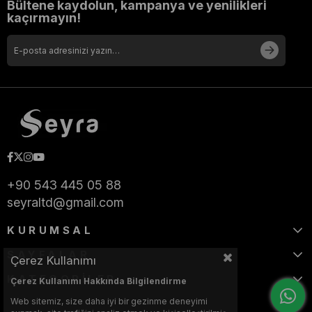
Bültene kaydolun, kampanya ve yenilikleri
kaçırmayın!
+90 543 445 05 88
seyraltd@gmail.com
KURUMSAL
SAYFALAR
Çerez Kullanımı
KATEGORİLER
Çerez Kullanımı Hakkında Bilgilendirme
Web sitemiz, size daha iyi bir gezinme deneyimi