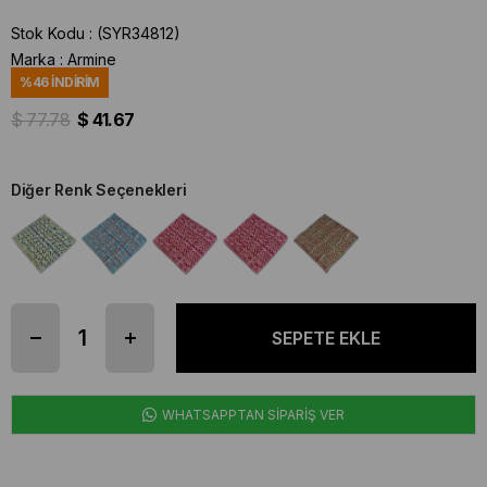
Stok Kodu
(SYR34812)
Marka
:
Armine
%
46
İNDIRIM
$ 77.78
$ 41.67
Diğer Renk Seçenekleri
WHATSAPPTAN SİPARİŞ VER