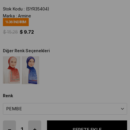
Stok Kodu
(SYR35404)
Marka
:
Armine
%
36
İNDIRIM
$ 15.28
$ 9.72
Diğer Renk Seçenekleri
Renk