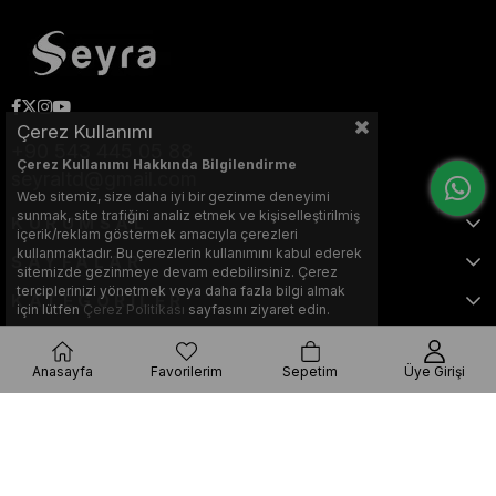
Çerez Kullanımı
+90 543 445 05 88
Çerez Kullanımı Hakkında Bilgilendirme
seyraltd@gmail.com
Web sitemiz, size daha iyi bir gezinme deneyimi
sunmak, site trafiğini analiz etmek ve kişiselleştirilmiş
KURUMSAL
içerik/reklam göstermek amacıyla çerezleri
kullanmaktadır. Bu çerezlerin kullanımını kabul ederek
SAYFALAR
sitemizde gezinmeye devam edebilirsiniz. Çerez
terciplerinizi yönetmek veya daha fazla bilgi almak
KATEGORİLER
için lütfen
Çerez Politikası
sayfasını ziyaret edin.
Anasayfa
Favorilerim
Sepetim
Üye Girişi
Bu web sitesi, Nihat KILIÇARSLAN tarafından tasarlanmış ve optimize
edilmiştir.