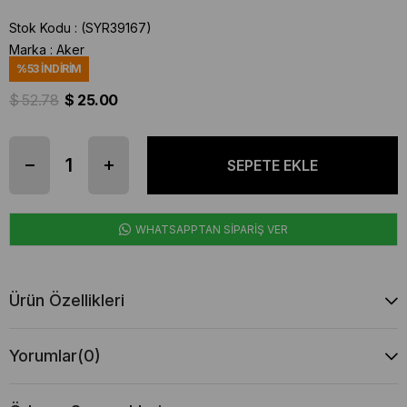
Stok Kodu
(SYR39167)
Marka
:
Aker
%
53
İNDIRIM
$ 52.78
$ 25.00
WHATSAPPTAN SİPARİŞ VER
Ürün Özellikleri
Yorumlar
(0)