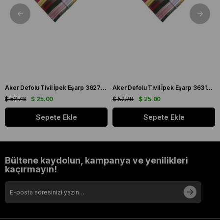
Aker Defolu Tivil İpek Eşarp 36275 Yeşil Karışık Desen
Aker Defolu Tivil İpek Eşarp 36312 Yeşil Karışık Desen
$ 52.78
$ 25.00
$ 52.78
$ 25.00
Sepete Ekle
Sepete Ekle
Bültene kaydolun, kampanya ve yenilikleri
kaçırmayın!