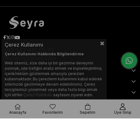
Çerez Kullanımı
+90 543 445 05 88
Çerez Kullanımı Hakkında Bilgilendirme
seyraltd@gmail.com
Web sitemiz, size daha iyi bir gezinme deneyimi
sunmak, site trafiğini analiz etmek ve kişiselleştirilmiş
KURUMSAL
içerik/reklam göstermek amacıyla çerezleri
kullanmaktadır. Bu çerezlerin kullanımını kabul ederek
SAYFALAR
sitemizde gezinmeye devam edebilirsiniz. Çerez
terciplerinizi yönetmek veya daha fazla bilgi almak
KATEGORİLER
için lütfen
Çerez Politikası
sayfasını ziyaret edin.
Anasayfa
Favorilerim
Sepetim
Üye Girişi
Bu web sitesi, Nihat KILIÇARSLAN tarafından tasarlanmış ve optimize
edilmiştir.