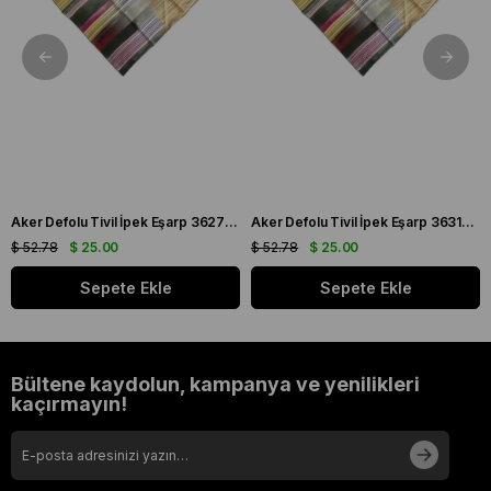
Aker Defolu Tivil İpek Eşarp 36275 Yeşil Karışık Desen
Aker Defolu Tivil İpek Eşarp 36312 Yeşil Karışık Desen
$ 52.78
$ 25.00
$ 52.78
$ 25.00
Sepete Ekle
Sepete Ekle
Bültene kaydolun, kampanya ve yenilikleri
kaçırmayın!