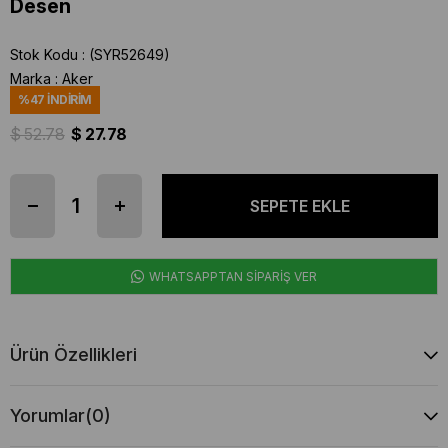
Desen
Stok Kodu
(SYR52649)
Marka
:
Aker
%
47
İNDIRIM
$ 52.78
$ 27.78
WHATSAPPTAN SİPARİŞ VER
Ürün Özellikleri
Yorumlar
(0)