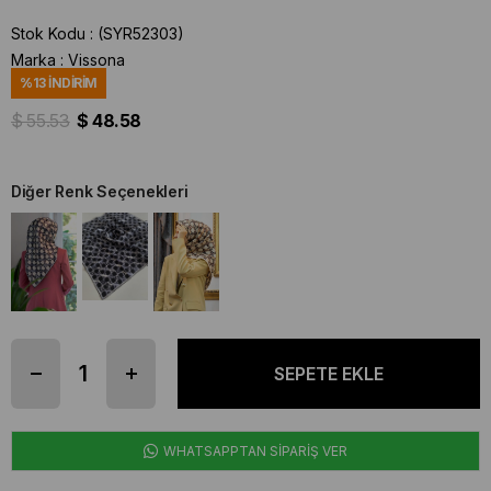
Stok Kodu
(SYR52303)
Marka
:
Vissona
%
13
İNDIRIM
$ 55.53
$ 48.58
Diğer Renk Seçenekleri
WHATSAPPTAN SİPARİŞ VER