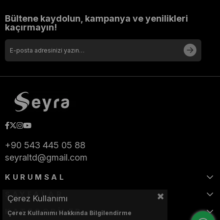
Bültene kaydolun, kampanya ve yenilikleri
kaçırmayın!
+90 543 445 05 88
seyraltd@gmail.com
KURUMSAL
SAYFALAR
Çerez Kullanımı
KATEGORİLER
Çerez Kullanımı Hakkında Bilgilendirme