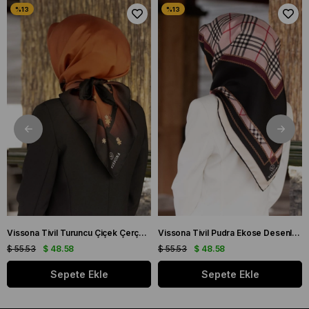
Vissona Tivil Turuncu Çiçek Çerçeve Desenli İpek Eşarp 50318 - 0014 - 0001
Vissona Tivil Pudra Ekose Desenli İpek Eşarp DGN 50781 - 19 - 21
$ 55.53
$ 48.58
$ 55.53
$ 48.58
Sepete Ekle
Sepete Ekle