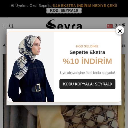
🎁 Üyelere Özel Sepette
%10 EKSTRA İNDİRİM HEDİYE ÇEKİ!
KOD:
SEYRA10
0
×
Anasayfa
İPEK EŞARP
Vissona İpek Eşarp
HOŞ GELDİNİZ
Sepette Ekstra
%10 İNDİRİM
Üye alışverişine özel kodu kopyala!
KODU KOPYALA: SEYRA10