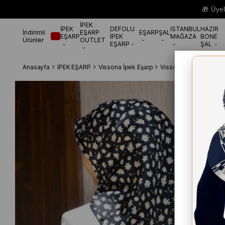
🎁 Üye
İPEK
İPEK
DEFOLU
ISTANBUL
HAZIR
İndirimli
EŞARP
EŞARP
ŞAL
EŞARP
İPEK
MAĞAZA
BONE
Ürünler
OUTLET
EŞARP
ŞAL
Anasayfa
İPEK EŞARP
Vissona İpek Eşarp
Vissona Tivil İpek Eşa