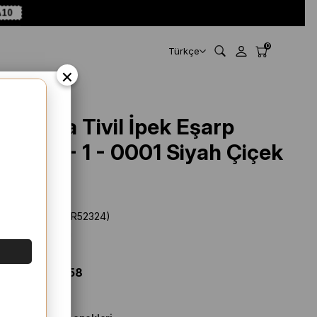
10
0
Türkçe
×
Vissona Tivil İpek Eşarp
60910 - 1 - 0001 Siyah Çiçek
Desen
Stok Kodu
(SYR52324)
Marka
:
Vissona
%
13
İNDIRIM
$ 55.53
$ 48.58