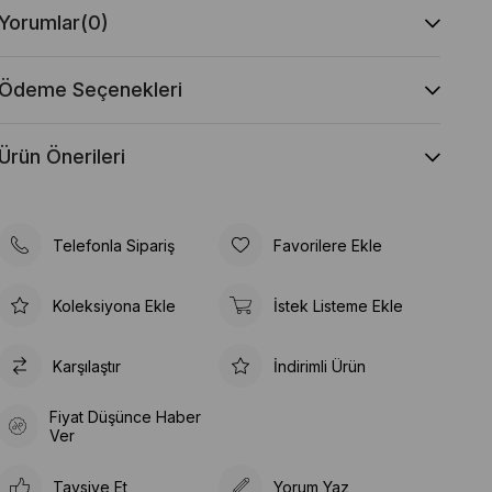
Yorumlar
(0)
Ödeme Seçenekleri
Ürün Önerileri
Telefonla Sipariş
Favorilere Ekle
Koleksiyona Ekle
İstek Listeme Ekle
Karşılaştır
İndirimli Ürün
Fiyat Düşünce Haber
Ver
Tavsiye Et
Yorum Yaz