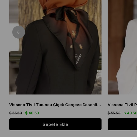
Vissona Tivil Turuncu Çiçek Çerçeve Desenli İpek Eşarp 50318 - 0014 - 0001
$ 55.53
$ 48.58
$ 55.53
$ 48.5
Sepete Ekle