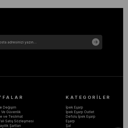
YFALAR
KATEGORİLER
ve Değişim
İpek Eşarp
ik Ve Güvenlik
İpek Eşarp Outlet
 ve Teslimat
Defolu İpek Eşarp
ali Satış Sözleşmesi
Eşarp
yilik Şartları
Şal