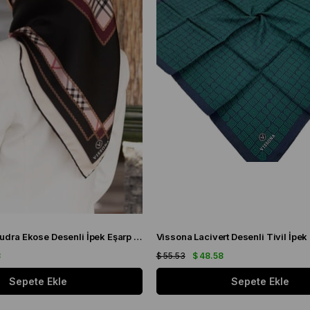
Vissona Tivil Pudra Ekose Desenli İpek Eşarp DGN 50781 - 19 - 21
8
$ 55.53
$ 48.58
Sepete Ekle
Sepete Ekle