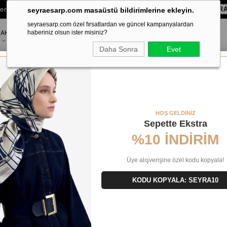
lere Özel Sepette
%10 EKSTRA İNDİRİM HEDİYE ÇEKİ!
KOD:
SEYRA
seyraesarp.com masaüstü bildirimlerine ekleyin.
seyraesarp.com özel fırsatlardan ve güncel kampanyalardan
AKSESUAR
haberiniz olsun ister misiniz?
MARKALAR
Daha Sonra
Evet
rp 60910 - 1 - 0001 Siyah Çiçek Desen
HOŞ GELDİNİZ
Sepette Ekstra
%10 İNDİRİM
Üye alışverişine özel kodu kopyala!
KODU KOPYALA: SEYRA10