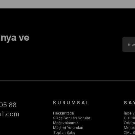
nya ve
KURUMSAL
SA
05 88
il.com
Hakkımızda
İade 
Sıkça Sorulan Sorular
Gizlil
Mağazalarımız
Ödeme
Müşteri Yorumları
Mesef
Toptan Satış
XML Ba