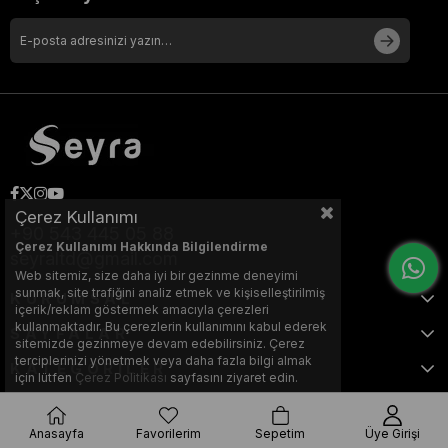
Çerez Kullanımı
+90 543 445 05 88
Çerez Kullanımı Hakkında Bilgilendirme
seyraltd@gmail.com
Web sitemiz, size daha iyi bir gezinme deneyimi
sunmak, site trafiğini analiz etmek ve kişiselleştirilmiş
KURUMSAL
içerik/reklam göstermek amacıyla çerezleri
kullanmaktadır. Bu çerezlerin kullanımını kabul ederek
SAYFALAR
sitemizde gezinmeye devam edebilirsiniz. Çerez
terciplerinizi yönetmek veya daha fazla bilgi almak
KATEGORİLER
için lütfen
Çerez Politikası
sayfasını ziyaret edin.
Anasayfa
Favorilerim
Sepetim
Üye Girişi
Bu web sitesi, Nihat KILIÇARSLAN tarafından tasarlanmış ve optimize
edilmiştir.