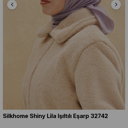
Silkhome Shiny Lila Işıltılı Eşarp 32742