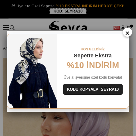
🎁 Üyelere Özel Sepette
%10 EKSTRA İNDİRİM HEDİYE ÇEKİ!
KOD:
SEYRA10
0
×
Anasayfa
Silkhome Shiny Lila Işıltılı Eşarp 32742
HOŞ GELDİNİZ
Sepette Ekstra
%10 İNDİRİM
Üye alışverişine özel kodu kopyala!
KODU KOPYALA: SEYRA10