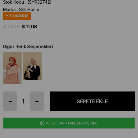
Stok Kodu
(SYR32742)
Marka
:
Silk Home
%
60
İNDIRIM
$ 27.78
$ 11.08
Diğer Renk Seçenekleri
WHATSAPPTAN SİPARİŞ VER