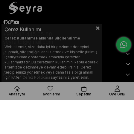
Çerez Kullanımı
+90 543 445 05 88
Çerez Kullanımı Hakkında Bilgilendirme
seyraltd@gmail.com
Web sitemiz, size daha iyi bir gezinme deneyimi
sunmak, site trafiğini analiz etmek ve kişiselleştirilmiş
KURUMSAL
içerik/reklam göstermek amacıyla çerezleri
kullanmaktadır. Bu çerezlerin kullanımını kabul ederek
SAYFALAR
sitemizde gezinmeye devam edebilirsiniz. Çerez
terciplerinizi yönetmek veya daha fazla bilgi almak
KATEGORİLER
için lütfen
Çerez Politikası
sayfasını ziyaret edin.
Anasayfa
Favorilerim
Sepetim
Üye Girişi
Bu web sitesi, Nihat KILIÇARSLAN tarafından tasarlanmış ve optimize
edilmiştir.