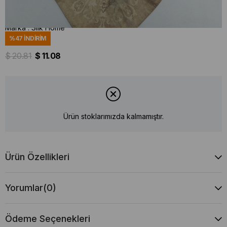
Stok Kodu
(IST04172)
Marka
:
Silk Home
%
47
İNDIRIM
$ 20.81
$ 11.08
Ürün stoklarımızda kalmamıştır.
Ürün Özellikleri
Yorumlar
(0)
Ödeme Seçenekleri