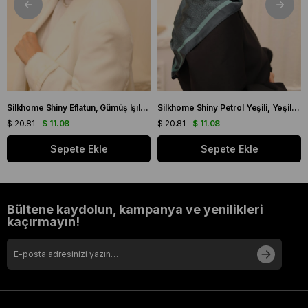
Silkhome Shiny Eflatun, Gümüş Işıltılı Eşarp IST 75002 - 23
Silkhome Shiny Petrol Yeşili, Yeşil Işıltılı Eşarp IST 75002 - 07
$ 20.81
$ 11.08
$ 20.81
$ 11.08
Sepete Ekle
Sepete Ekle
Bültene kaydolun, kampanya ve yenilikleri
kaçırmayın!