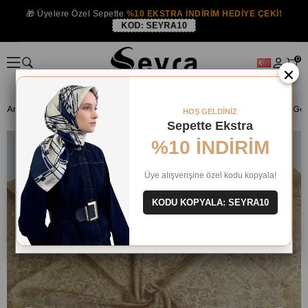
🎁 Üyelere Özel Sepette
%10 EKSTRA İNDİRİM HEDİYE ÇEKİ!
KOD:
SEYRA10
0
×
Anasayfa
ISTANBUL MAĞAZA
Silkhome Eşarp
Silkhome Shiny Gold
HOŞ GELDİNİZ
Sepette Ekstra
%10 İNDİRİM
Üye alışverişine özel kodu kopyala!
KODU KOPYALA: SEYRA10