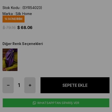
Stok Kodu
(SYR54023)
Marka
:
Silk Home
%
14
İNDIRIM
$ 79.16
$ 68.06
Diğer Renk Seçenekleri
WHATSAPPTAN SİPARİŞ VER