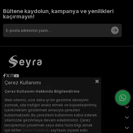
Bültene kaydolun, kampanya ve yenilikleri
kaçırmayın!
Çerez Kullanımı
+90 543 445 05 88
Çerez Kullanımı Hakkında Bilgilendirme
seyraltd@gmail.com
Web sitemiz, size daha iyi bir gezinme deneyimi
sunmak, site trafiğini analiz etmek ve kişiselleştirilmiş
KURUMSAL
içerik/reklam göstermek amacıyla çerezleri
kullanmaktadır. Bu çerezlerin kullanımını kabul ederek
SAYFALAR
sitemizde gezinmeye devam edebilirsiniz. Çerez
terciplerinizi yönetmek veya daha fazla bilgi almak
KATEGORİLER
için lütfen
Çerez Politikası
sayfasını ziyaret edin.