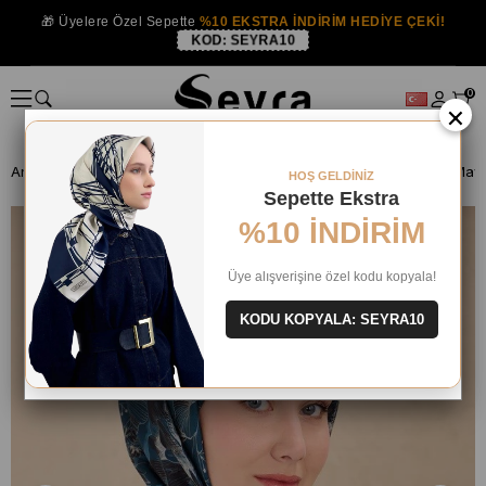
🎁 Üyelere Özel Sepette
%10 EKSTRA İNDİRİM HEDİYE ÇEKİ!
KOD:
SEYRA10
0
×
Anasayfa
İPEK EŞARP
HOŞ GELDİNİZ
Sepette Ekstra
%10 İNDİRİM
Üye alışverişine özel kodu kopyala!
KODU KOPYALA: SEYRA10