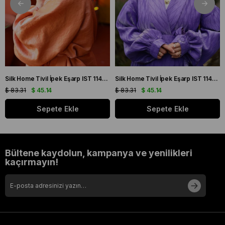
Silk Home Tivil İpek Eşarp IST 11427 - 22 Sarı, Mor, Turuncu, Yeşil
Silk Home Tivil İpek Eşarp IST 11427 - 15 Mor, Pembe, Yeşil, Sarı
$ 83.31
$ 45.14
$ 83.31
$ 45.14
Sepete Ekle
Sepete Ekle
Bültene kaydolun, kampanya ve yenilikleri
kaçırmayın!