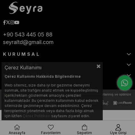
+90 543 445 05 88
seyraltd@gmail.com
KURUMSAL
SAYFALAR
Çerez Kullanımı
KATEGORİLER
Çerez Kullanımı Hakkında Bilgilendirme
Web sitemiz, size daha iyi bir gezinme deneyimi
sunmak, site trafiğini analiz etmek ve kişiselleştirilmiş
Bu web sitesi, Nihat KILIÇARSLAN tarafından tasarlanmış ve optimize
içerik/reklam göstermek amacıyla çerezleri
edilmiştir.
kullanmaktadır. Bu çerezlerin kullanımını kabul ederek
sitemizde gezinmeye devam edebilirsiniz. Çerez
terciplerinizi yönetmek veya daha fazla bilgi almak
için lütfen
Çerez Politikası
sayfasını ziyaret edin.
Anasayfa
Favorilerim
Sepetim
Üye Girişi