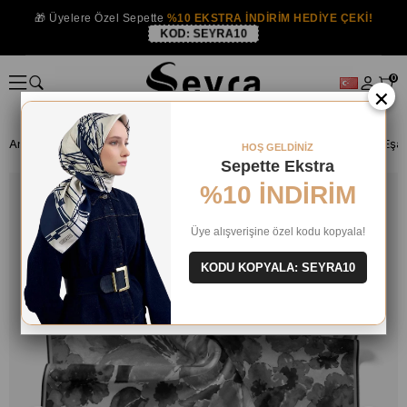
🎁 Üyelere Özel Sepette
%10 EKSTRA İNDİRİM HEDİYE ÇEKİ!
KOD:
SEYRA10
0
×
Anasayfa
ISTANBUL MAĞAZA
Silkhome Eşarp
Silk Home Soft Eşa
HOŞ GELDİNİZ
Sepette Ekstra
%10 İNDİRİM
Üye alışverişine özel kodu kopyala!
KODU KOPYALA: SEYRA10