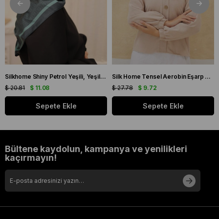
Silkhome Shiny Petrol Yeşili, Yeşil Işıltılı Eşarp IST 75002 - 07
Silk Home Tensel Aerobin Eşarp 03036 Taş Düz Renk
$ 20.81
$ 11.08
$ 27.78
$ 9.72
Sepete Ekle
Sepete Ekle
Bültene kaydolun, kampanya ve yenilikleri
kaçırmayın!