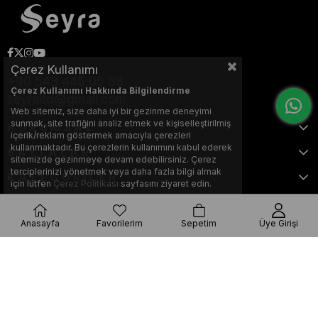
Çerez Kullanımı
+90 543 445 05 88
Çerez Kullanımı Hakkında Bilgilendirme
seyraltd@gmail.com
Web sitemiz, size daha iyi bir gezinme deneyimi
sunmak, site trafiğini analiz etmek ve kişiselleştirilmiş
KURUMSAL
içerik/reklam göstermek amacıyla çerezleri
kullanmaktadır. Bu çerezlerin kullanımını kabul ederek
SAYFALAR
sitemizde gezinmeye devam edebilirsiniz. Çerez
terciplerinizi yönetmek veya daha fazla bilgi almak
KATEGORİLER
için lütfen
Çerez Politikası
sayfasını ziyaret edin.
Anasayfa
Favorilerim
Sepetim
Üye Girişi
Bu web sitesi, Nihat KILIÇARSLAN tarafından tasarlanmış ve optimize
edilmiştir.