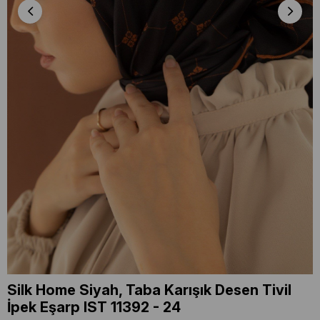
Silk Home Siyah, Taba Karışık Desen Tivil
İpek Eşarp IST 11392 - 24