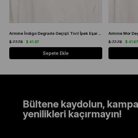
Armine İndigo Degrade Geçişli Tivil İpek Eşarp 9051 - 11
$ 77.78
$ 41.67
$ 77.78
$ 41.6
Sepete Ekle
Bültene kaydolun, kampa
yenilikleri kaçırmayın!