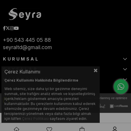
+90 543 445 05 88
seyraltd@gmail.com
KURUMSAL
SAYFALAR
Çerez Kullanımı
KATEGORİLER
Çerez Kullanımı Hakkında Bilgilendirme
Web sitemiz, size daha iyi bir gezinme deneyimi
sunmak, site trafiğini analiz etmek ve kişiselleştirilmiş
Bu web sitesi, Nihat KILIÇARSLAN tarafından tasarlanmış ve optimize
içerik/reklam göstermek amacıyla çerezleri
edilmiştir.
kullanmaktadır. Bu çerezlerin kullanımını kabul ederek
sitemizde gezinmeye devam edebilirsiniz. Çerez
terciplerinizi yönetmek veya daha fazla bilgi almak
için lütfen
Çerez Politikası
sayfasını ziyaret edin.