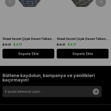
Shawl Secret Çiçek Desen Tülbent Lacivert 54985
Shawl Secret Çiçek Desen Tülbent Siyah 54984
$ 8.31
$ 4.17
$ 8.31
$ 4.17
Sepete Ekle
Sepete Ekle
Bültene kaydolun, kampanya ve yenilikleri
kaçırmayın!