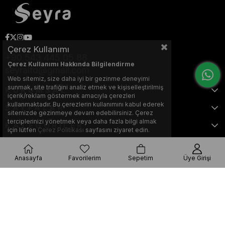
Çerez Kullanımı
+90 543 445 05 88
Çerez Kullanımı Hakkında Bilgilendirme
seyraltd@gmail.com
Web sitemiz, size daha iyi bir gezinme deneyimi
sunmak, site trafiğini analiz etmek ve kişiselleştirilmiş
KURUMSAL
içerik/reklam göstermek amacıyla çerezleri
kullanmaktadır. Bu çerezlerin kullanımını kabul ederek
SAYFALAR
sitemizde gezinmeye devam edebilirsiniz. Çerez
terciplerinizi yönetmek veya daha fazla bilgi almak
KATEGORİLER
için lütfen
Çerez Politikası
sayfasını ziyaret edin.
Anasayfa
Favorilerim
Sepetim
Üye Girişi
Bu web sitesi, Nihat KILIÇARSLAN tarafından tasarlanmış ve optimize
edilmiştir.