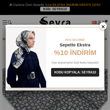
🎁 Üyelere Özel Sepette
%10 EKSTRA İNDİRİM HEDİYE ÇEKİ!
KOD:
SEYRA10
0
×
Anasayfa
EŞARP
Tülbent ve Yazma
HOŞ GELDİNİZ
Sepette Ekstra
%10 İNDİRİM
Üye alışverişine özel kodu kopyala!
KODU KOPYALA: SEYRA10