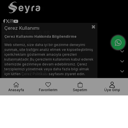
Çerez Kullanımı
+90 543 445 05 88
Çerez Kullanımı Hakkında Bilgilendirme
seyraltd@gmail.com
Web sitemiz, size daha iyi bir gezinme deneyimi
sunmak, site trafiğini analiz etmek ve kişiselleştirilmiş
KURUMSAL
içerik/reklam göstermek amacıyla çerezleri
kullanmaktadır. Bu çerezlerin kullanımını kabul ederek
SAYFALAR
sitemizde gezinmeye devam edebilirsiniz. Çerez
terciplerinizi yönetmek veya daha fazla bilgi almak
KATEGORİLER
için lütfen
Çerez Politikası
sayfasını ziyaret edin.
Anasayfa
Favorilerim
Sepetim
Üye Girişi
Bu web sitesi, Nihat KILIÇARSLAN tarafından tasarlanmış ve optimize
edilmiştir.