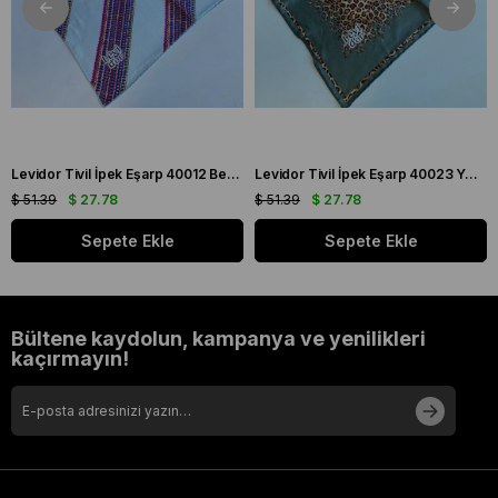
Levidor Tivil İpek Eşarp 40012 Beyaz Karışık Desen
Levidor Tivil İpek Eşarp 40023 Yeşil Karışık Desen
$ 51.39
$ 27.78
$ 51.39
$ 27.78
Sepete Ekle
Sepete Ekle
Bültene kaydolun, kampanya ve yenilikleri
kaçırmayın!