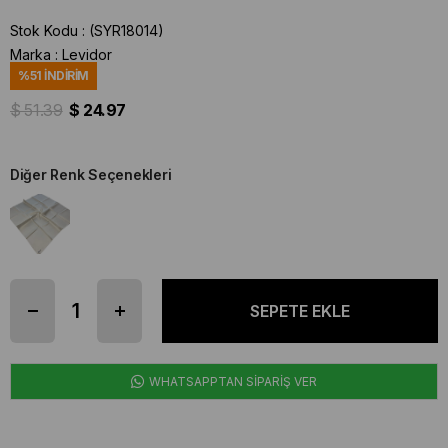
Stok Kodu
(SYR18014)
Marka
:
Levidor
%
51
İNDIRIM
$ 51.39
$ 24.97
Diğer Renk Seçenekleri
WHATSAPPTAN SİPARİŞ VER