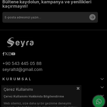
Bültene kaydolun, kampanya ve yenilikleri
kaçırmayın!
+90 543 445 05 88
seyraltd@gmail.com
KURUMSAL
SAYFALAR
Çerez Kullanımı
KATEGORİLER
Çerez Kullanımı Hakkında Bilgilendirme
Web sitemiz, size daha iyi bir gezinme deneyimi