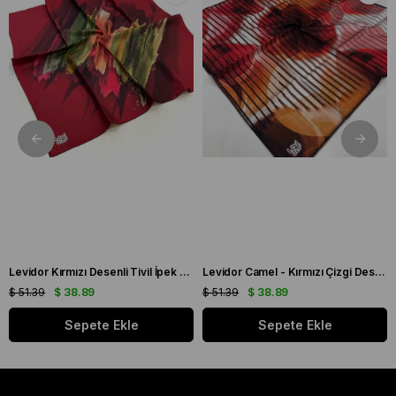
Levidor Kırmızı Desenli Tivil İpek Eşarp 19086
Levidor Camel - Kırmızı Çizgi Desen Tivil İpek Eşarp 20826
$ 51.39
$ 38.89
$ 51.39
$ 38.89
Sepete Ekle
Sepete Ekle