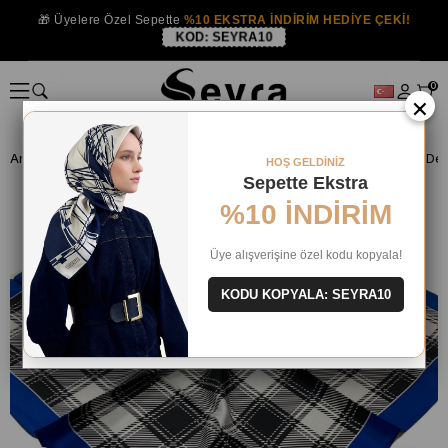
🎁 Üyelere Özel Sepette
%10 EKSTRA İNDİRİM HEDİYE ÇEKİ!
KOD:
SEYRA10
0
×
Anasayfa
İPEK EŞARP
Levidor İpek Eşarp
Levidor Siyah Beyaz Dese
HOŞ GELDİNİZ
Sepette Ekstra
%10 İNDİRİM
Üye alışverişine özel kodu kopyala!
KODU KOPYALA: SEYRA10