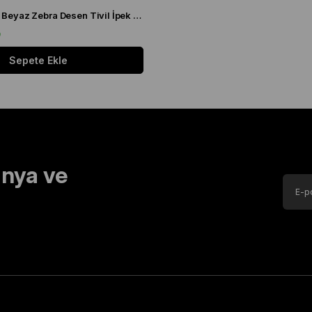
Levidor Siyah - Beyaz Zebra Desen Tivil İpek Eşarp 20808
9
Sepete Ekle
nya ve