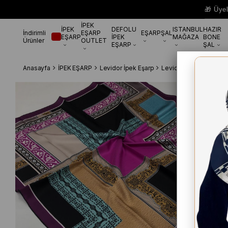
🎁 Üye
İPEK
İPEK
DEFOLU
ISTANBUL
HAZIR
İndirimli
EŞARP
EŞARP
ŞAL
EŞARP
İPEK
MAĞAZA
BONE
Ürünler
OUTLET
EŞARP
ŞAL
Anasayfa
İPEK EŞARP
Levidor İpek Eşarp
Levidor Mor - Siyah Ti