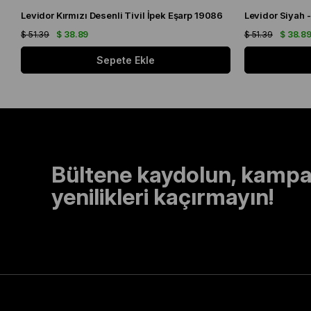
Levidor Kırmızı Desenli Tivil İpek Eşarp 19086
$ 51.39
$ 38.89
$ 51.39
$ 38.8
Sepete Ekle
Bültene kaydolun, kampa
yenilikleri kaçırmayın!