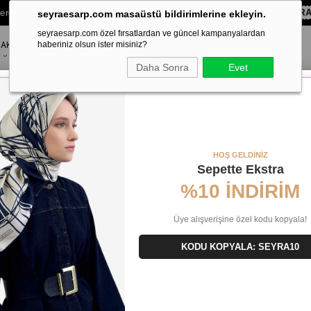
lere Özel Sepette
%10 EKSTRA İNDİRİM HEDİYE ÇEKİ!
KOD:
SEYR
seyraesarp.com masaüstü bildirimlerine ekleyin.
seyraesarp.com özel fırsatlardan ve güncel kampanyalardan
AKSESUAR
haberiniz olsun ister misiniz?
MARKALAR
Daha Sonra
Evet
vil İpek Eşarp 20824
HOŞ GELDİNİZ
Sepette Ekstra
%10 İNDİRİM
Üye alışverişine özel kodu kopyala!
KODU KOPYALA: SEYRA10