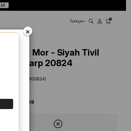
A10
0
Türkçe
×
Levidor Mor - Siyah Tivil
İpek Eşarp 20824
Stok Kodu
(SYR20824)
Marka
:
Levidor
%
24
İNDIRIM
$ 51.39
$ 38.89