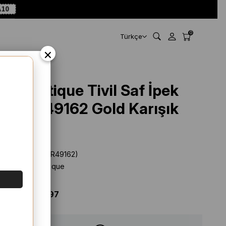
10
0
Türkçe
×
La Boutique Tivil Saf İpek
Eşarp 49162 Gold Karışık
Desen
Stok Kodu
(SYR49162)
Marka
:
La Boutique
%
18
İNDIRIM
$ 30.53
$ 24.97