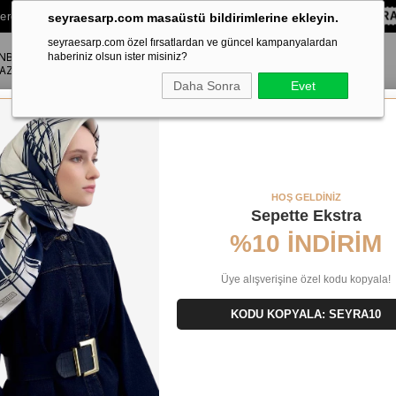
lere Özel Sepette
%10 EKSTRA İNDİRİM HEDİYE ÇEKİ!
KOD:
SEYRA
seyraesarp.com masaüstü bildirimlerine ekleyin.
seyraesarp.com özel fırsatlardan ve güncel kampanyalardan
ANBUL
ŞAL
haberiniz olsun ister misiniz?
AKSESUAR
AZA
Daha Sonra
Evet
ue Tivil Saf İpek Eşarp 49162 Gold Karışık Desen
HOŞ GELDİNİZ
Sepette Ekstra
%10 İNDİRİM
Üye alışverişine özel kodu kopyala!
KODU KOPYALA: SEYRA10