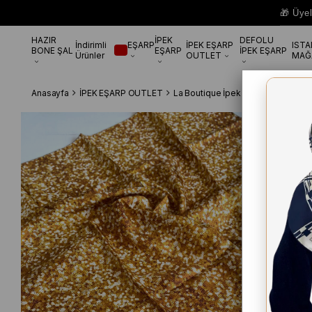
🎁 Üye
HAZIR
İPEK
DEFOLU
İndirimli
EŞARP
İPEK EŞARP
IST
BONE ŞAL
EŞARP
İPEK EŞARP
Ürünler
OUTLET
MAĞ
Anasayfa
İPEK EŞARP OUTLET
La Boutique İpek Eşarp
La Boutiq