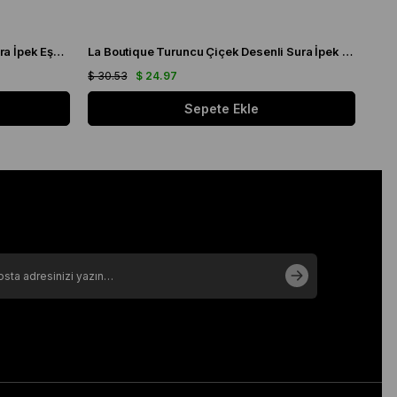
La Boutique Pembe Harf Desenli Sura İpek Eşarp 1631 - 07
La Boutique Turuncu Çiçek Desenli Sura İpek Eşarp 1579 - 03
$ 30.53
$ 24.97
$ 30
Sepete Ekle