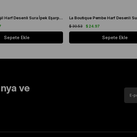
La Boutique Yeşil Harf Desenli Sura İpek Eşarp 1631 - 06
7
$ 30.53
$ 24.97
Sepete Ekle
Sepete Ekle
nya ve