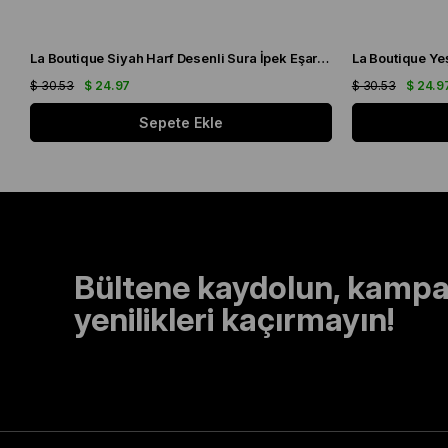
La Boutique Siyah Harf Desenli Sura İpek Eşarp 1631 - 01
$ 30.53
$ 24.97
$ 30.53
$ 24.9
Sepete Ekle
Bültene kaydolun, kampa
yenilikleri kaçırmayın!