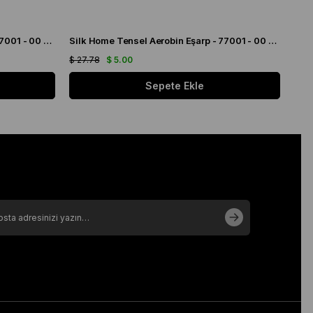
Silk Home Tensel Aerobin Eşarp - 77001 - 00 Koyu Vizon
Silk Home Tensel Aerobin Eşarp - 77001 - 00 Vizon
Shaw
$ 27.78
$ 5.00
$ 8.
Sepete Ekle