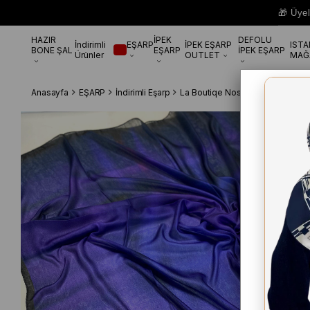
🎁 Üye
HAZIR
İPEK
DEFOLU
İndirimli
EŞARP
İPEK EŞARP
IST
BONE ŞAL
EŞARP
İPEK EŞARP
Ürünler
OUTLET
MAĞ
Anasayfa
EŞARP
İndirimli Eşarp
La Boutiqe Nostalji Herbal Mor 