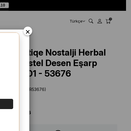
A10
0
Türkçe
×
La Boutiqe Nostalji Herbal
Mor Pastel Desen Eşarp
3152 - 01 - 53676
Stok Kodu
(SYR53676)
Marka
:
Diğer
%
67
İNDIRIM
$ 16.64
$ 5.56