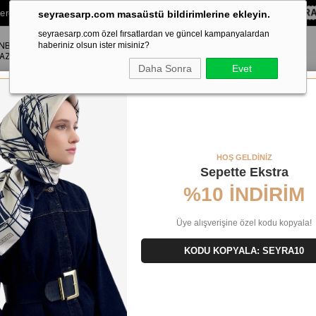
lere Özel Sepette
%10 EKSTRA İNDİRİM HEDİYE ÇEKİ!
KOD:
SEYR
seyraesarp.com masaüstü bildirimlerine ekleyin.
seyraesarp.com özel fırsatlardan ve güncel kampanyalardan
ANBUL
ŞAL
haberiniz olsun ister misiniz?
AKSESUAR
AZA
Daha Sonra
Evet
Pastel Desen Eşarp 3152 - 01 - 53676
HOŞ GELDİNİZ
Sepette Ekstra
%10 İNDİRİM
Üye alışverişine özel kodu kopyala!
KODU KOPYALA: SEYRA10