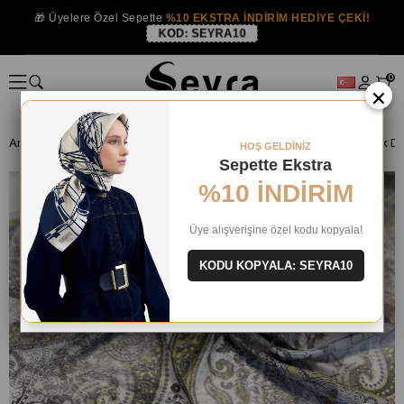
🎁 Üyelere Özel Sepette
%10 EKSTRA İNDİRİM HEDİYE ÇEKİ!
KOD:
SEYRA10
0
×
Anasayfa
EŞARP
İndirimli Eşarp
HOŞ GELDİNİZ
Sepette Ekstra
%10 İNDİRİM
Üye alışverişine özel kodu kopyala!
KODU KOPYALA: SEYRA10