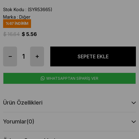
Stok Kodu
(SYR53665)
Marka
:
Diğer
%
67
İNDIRIM
$ 16.64
$ 5.56
WHATSAPPTAN SİPARİŞ VER
Ürün Özellikleri
Yorumlar
(0)