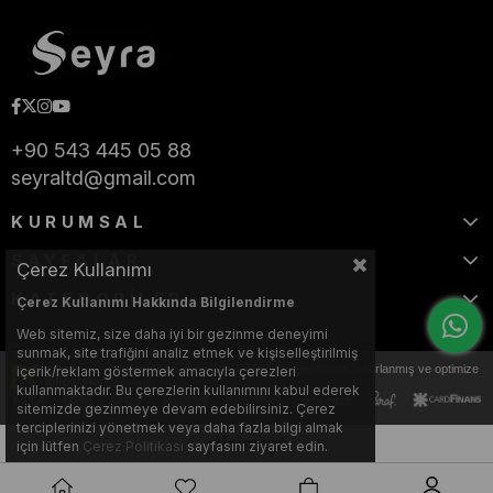
+90 543 445 05 88
seyraltd@gmail.com
KURUMSAL
SAYFALAR
Çerez Kullanımı
KATEGORİLER
Çerez Kullanımı Hakkında Bilgilendirme
Web sitemiz, size daha iyi bir gezinme deneyimi
sunmak, site trafiğini analiz etmek ve kişiselleştirilmiş
Bu web sitesi, Nihat KILIÇARSLAN tarafından tasarlanmış ve optimize
içerik/reklam göstermek amacıyla çerezleri
edilmiştir.
kullanmaktadır. Bu çerezlerin kullanımını kabul ederek
sitemizde gezinmeye devam edebilirsiniz. Çerez
terciplerinizi yönetmek veya daha fazla bilgi almak
için lütfen
Çerez Politikası
sayfasını ziyaret edin.