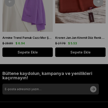
Armine Trend Pamuk Cazz Mor Şal 21210
Kroren Jan Jan Kiremit Düz Renk Şal 7301-85
$ 28.89
$ 6.94
$ 27.78
$ 5.53
Sepete Ekle
Sepete Ekle
Bültene kaydolun, kampanya ve yenilikleri
kaçırmayın!