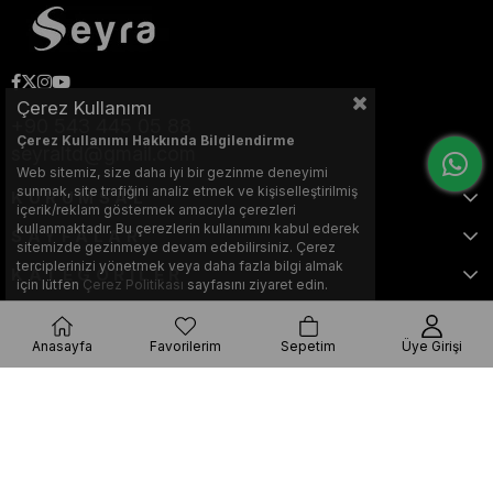
Çerez Kullanımı
+90 543 445 05 88
Çerez Kullanımı Hakkında Bilgilendirme
seyraltd@gmail.com
Web sitemiz, size daha iyi bir gezinme deneyimi
sunmak, site trafiğini analiz etmek ve kişiselleştirilmiş
KURUMSAL
içerik/reklam göstermek amacıyla çerezleri
kullanmaktadır. Bu çerezlerin kullanımını kabul ederek
SAYFALAR
sitemizde gezinmeye devam edebilirsiniz. Çerez
terciplerinizi yönetmek veya daha fazla bilgi almak
KATEGORİLER
için lütfen
Çerez Politikası
sayfasını ziyaret edin.
Anasayfa
Favorilerim
Sepetim
Üye Girişi
Bu web sitesi, Nihat KILIÇARSLAN tarafından tasarlanmış ve optimize
edilmiştir.