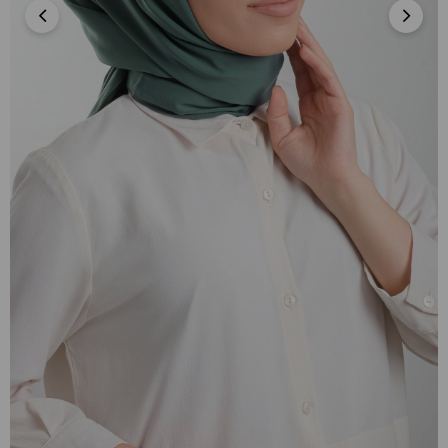
Zümrüt Düz Klasik Şal Medine İpeği Sade
202103_37