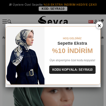
🎁 Üyelere Özel Sepette
%10 EKSTRA İNDİRİM HEDİYE ÇEKİ!
KOD:
SEYRA10
0
×
Anasayfa
HAZIR BONE ŞAL
ŞAL
KLASİK ŞAL
Zümrüt Düz Klasik 
HOŞ GELDİNİZ
Sepette Ekstra
%10 İNDİRİM
Üye alışverişine özel kodu kopyala!
KODU KOPYALA: SEYRA10