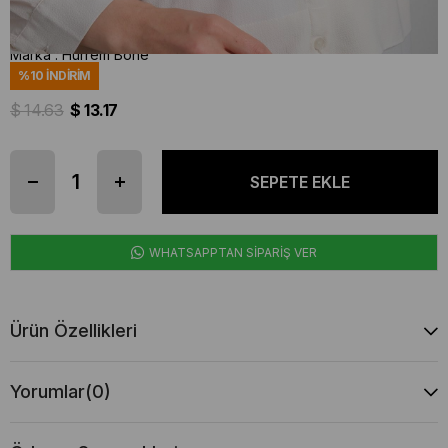
Stok Kodu
(202103_37)
Marka
:
Hürrem Bone
%
10
İNDIRIM
$ 14.63
$ 13.17
WHATSAPPTAN SİPARİŞ VER
Ürün Özellikleri
Yorumlar
(0)