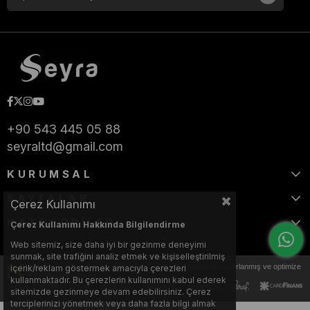
+90 543 445 05 88
seyraltd@gmail.com
KURUMSAL
SAYFALAR
Çerez Kullanımı
KATEGORİLER
Çerez Kullanımı Hakkında Bilgilendirme
Web sitemiz, size daha iyi bir gezinme deneyimi
sunmak, site trafiğini analiz etmek ve kişiselleştirilmiş
Bu web sitesi, Nihat KILIÇARSLAN tarafından tasarlanmış ve optimize
içerik/reklam göstermek amacıyla çerezleri
edilmiştir.
kullanmaktadır. Bu çerezlerin kullanımını kabul ederek
sitemizde gezinmeye devam edebilirsiniz. Çerez
terciplerinizi yönetmek veya daha fazla bilgi almak