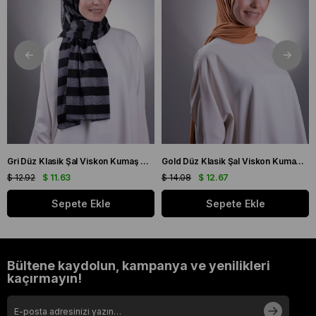
Gri Düz Klasik Şal Viskon Kumaş Simli Şeritli 202100_15
Gold Düz Klasik Şal Viskon Kumaş Likralı Penye 202101_03
$ 12.92
$ 11.63
$ 14.08
$ 12.67
Sepete Ekle
Sepete Ekle
Bültene kaydolun, kampanya ve yenilikleri
kaçırmayın!