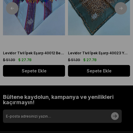
Levidor Tivil İpek Eşarp 40012 Beyaz Karışık Desen
Levidor Tivil İpek Eşarp 40023 Yeşil Karışık Desen
$ 51.39
$ 27.78
$ 51.39
$ 27.78
Sepete Ekle
Sepete Ekle
Bültene kaydolun, kampanya ve yenilikleri
kaçırmayın!