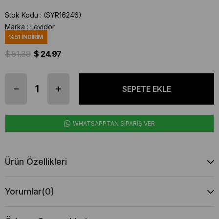
Stok Kodu
(SYR16246)
Marka
:
Levidor
%
51
İNDIRIM
$ 51.39
$ 24.97
WHATSAPPTAN SİPARİŞ VER
Ürün Özellikleri
Yorumlar
(0)