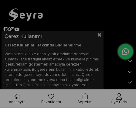
Çerez Kullanımı
+90 543 445 05 88
Çerez Kullanımı Hakkında Bilgilendirme
seyraltd@gmail.com
Web sitemiz, size daha iyi bir gezinme deneyimi
sunmak, site trafiğini analiz etmek ve kişiselleştirilmiş
KURUMSAL
içerik/reklam göstermek amacıyla çerezleri
kullanmaktadır. Bu çerezlerin kullanımını kabul ederek
SAYFALAR
sitemizde gezinmeye devam edebilirsiniz. Çerez
terciplerinizi yönetmek veya daha fazla bilgi almak
KATEGORİLER
için lütfen
Çerez Politikası
sayfasını ziyaret edin.
Anasayfa
Favorilerim
Sepetim
Üye Girişi
Bu web sitesi, Nihat KILIÇARSLAN tarafından tasarlanmış ve optimize
edilmiştir.