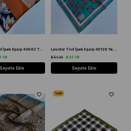
Levidor Tivil İpek Eşarp 40042 Turuncu Karışık Desen
Levidor Tivil İpek Eşarp 40126 Yeşil Karışık Desen
7.78
$ 51.39
$ 27.78
Sepete Ekle
Sepete Ekle