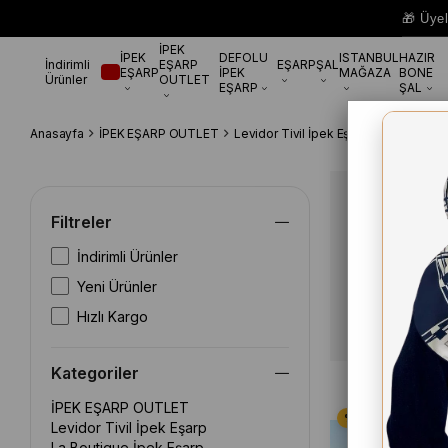
🎁 Üye
İPEK
İPEK
DEFOLU
ISTANBUL
HAZIR
İndirimli
EŞARP
EŞARP
ŞAL
EŞARP
İPEK
MAĞAZA
BONE
Ürünler
OUTLET
EŞARP
ŞAL
Anasayfa
İPEK EŞARP OUTLET
Levidor Tivil İpek Eşarp
Levidor Ti
Filtreler
ÇOK SATANL
İndirimli Ürünler
Yeni Ürünler
Hızlı Kargo
Kategoriler
İPEK EŞARP OUTLET
Levidor Tivil İpek Eşarp
La Boutique İpek Eşarp