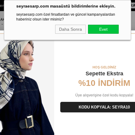
lere Özel Sepette
%10 EKSTRA İNDİRİM HEDİYE ÇEKİ!
KOD:
SEYRA
seyraesarp.com masaüstü bildirimlerine ekleyin.
seyraesarp.com özel fırsatlardan ve güncel kampanyalardan
AKSESUAR
haberiniz olsun ister misiniz?
MARKALAR
Daha Sonra
Evet
vil İpek Eşarp
HOŞ GELDİNİZ
Sepette Ekstra
AR
YENI GELENLER
ÜRÜN ADINA GÖRE (Z<A)
ÜRÜN ADINA GÖRE
%10 İNDİRİM
Üye alışverişine özel kodu kopyala!
KODU KOPYALA: SEYRA10