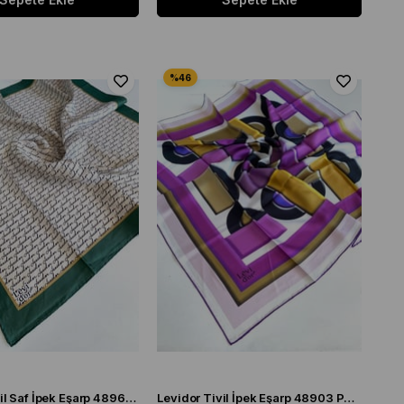
Levidor Tivil Saf İpek Eşarp 48960 Yeşil Karışık Desen
Levidor Tivil İpek Eşarp 48903 Pembe Karışık Desen