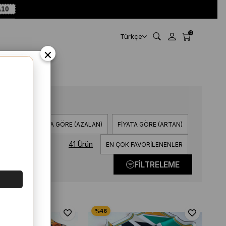
10
0
Türkçe
×
 (A>Z)
FIYATA GÖRE (AZALAN)
FIYATA GÖRE (ARTAN)
41 Ürün
EN ÇOK FAVORILENENLER
FILTRELEME