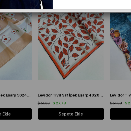
Levidor Tivil Saf İpek Eşarp 50240 Somon Karışık Desen
Levidor Tivil Saf İpek Eşarp 49206 Turuncu - Krem Karışık Desen
$ 51.39
$ 27.78
$ 51.39
$ 2
 Ekle
Sepete Ekle