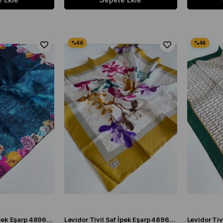
Levidor Tivil Saf İpek Eşarp 48967 Mavi Karışık Desen
Levidor Tivil Saf İpek Eşarp 48969 Hardal Karışık Desen