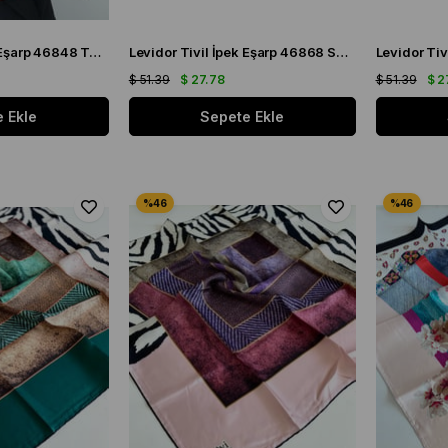
Levidor Tivil İpek Eşarp 46848 Turuncu - Kahverengi Karışık Desen
Levidor Tivil İpek Eşarp 46868 Saks Mavisi Karışık Desen
$ 51.39
$ 27.78
$ 51.39
$ 2
 Ekle
Sepete Ekle