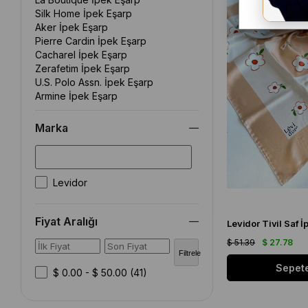
Silk Home İpek Eşarp
Aker İpek Eşarp
Pierre Cardin İpek Eşarp
Cacharel İpek Eşarp
Zerafetim İpek Eşarp
U.S. Polo Assn. İpek Eşarp
Armine İpek Eşarp
Marka
Levidor
Fiyat Aralığı
$ 51.39
$ 27.78
Filtrele
Sepete
$ 0.00 - $ 50.00
(41)