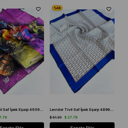
Levidor Tivil Saf İpek Eşarp 49396 Pembe Karışık Desen
Levidor Tivil Saf İpek Eşarp 48962 Mavi Karışık Desen
7.78
$ 51.39
$ 27.78
Sepete Ekle
Sepete Ekle