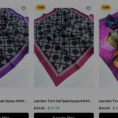
Levidor Tivil Saf İpek Eşarp 49404 Siyah Karışık Desen
Levidor Tivil Saf İpek Eşarp 49402 Siyah Karışık Desen
$ 51.39
$ 27.78
$ 51.39
$ 2
 Ekle
Sepete Ekle