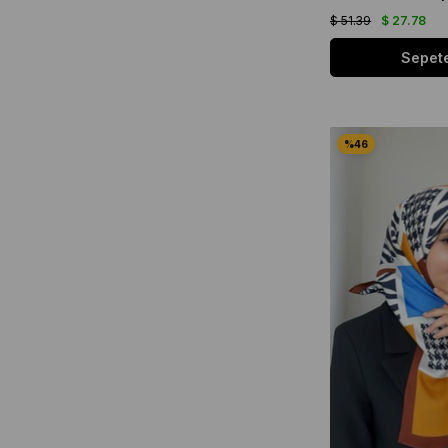
$ 51.39
$ 27.78
Sepete