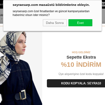
lere Özel Sepette
%10 EKSTRA İNDİRİM HEDİYE ÇEKİ!
KOD:
SEYR
seyraesarp.com masaüstü bildirimlerine ekleyin.
seyraesarp.com özel fırsatlardan ve güncel kampanyalardan
AKSESUAR
haberiniz olsun ister misiniz?
MARKALAR
Daha Sonra
Evet
 Tivil İpek Eşarp 25656
HOŞ GELDİNİZ
Sepette Ekstra
%10 İNDİRİM
Üye alışverişine özel kodu kopyala!
KODU KOPYALA: SEYRA10