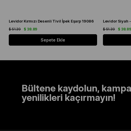
Levidor Kırmızı Desenli Tivil İpek Eşarp 19086
$ 51.39
$ 38.89
$ 51.39
$ 38.8
Sepete Ekle
Bültene kaydolun, kampa
yenilikleri kaçırmayın!