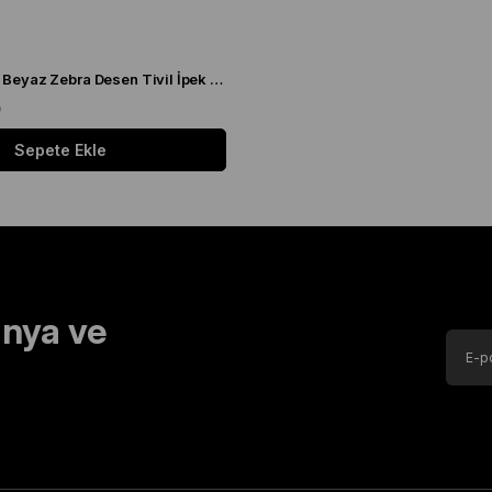
Levidor Siyah - Beyaz Zebra Desen Tivil İpek Eşarp 20808
9
Sepete Ekle
nya ve