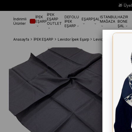
🎁 Üye
İPEK
İPEK
DEFOLU
ISTANBUL
HAZIR
İndirimli
EŞARP
EŞARP
ŞAL
EŞARP
İPEK
MAĞAZA
BONE
Ürünler
OUTLET
EŞARP
ŞAL
Anasayfa
İPEK EŞARP
Levidor İpek Eşarp
Levidor Füme Düz Renk