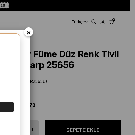
A10
0
Türkçe
×
Levidor Füme Düz Renk Tivil
İpek Eşarp 25656
Stok Kodu
(SYR25656)
Marka
:
Levidor
%
34
İNDIRIM
$ 80.56
$ 52.78