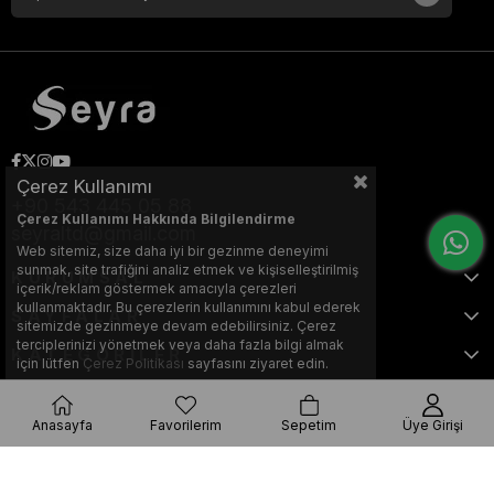
Çerez Kullanımı
+90 543 445 05 88
Çerez Kullanımı Hakkında Bilgilendirme
seyraltd@gmail.com
Web sitemiz, size daha iyi bir gezinme deneyimi
sunmak, site trafiğini analiz etmek ve kişiselleştirilmiş
KURUMSAL
içerik/reklam göstermek amacıyla çerezleri
kullanmaktadır. Bu çerezlerin kullanımını kabul ederek
SAYFALAR
sitemizde gezinmeye devam edebilirsiniz. Çerez
terciplerinizi yönetmek veya daha fazla bilgi almak
KATEGORİLER
için lütfen
Çerez Politikası
sayfasını ziyaret edin.
Anasayfa
Favorilerim
Sepetim
Üye Girişi
Bu web sitesi, Nihat KILIÇARSLAN tarafından tasarlanmış ve optimize
edilmiştir.