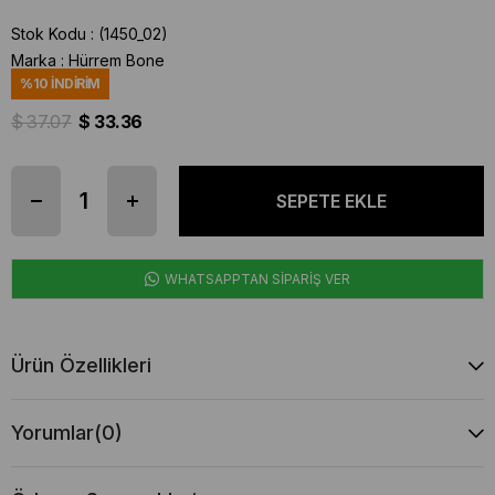
Stok Kodu
(1450_02)
Marka
:
Hürrem Bone
%
10
İNDIRIM
$ 37.07
$ 33.36
WHATSAPPTAN SİPARİŞ VER
Ürün Özellikleri
Yorumlar
(0)