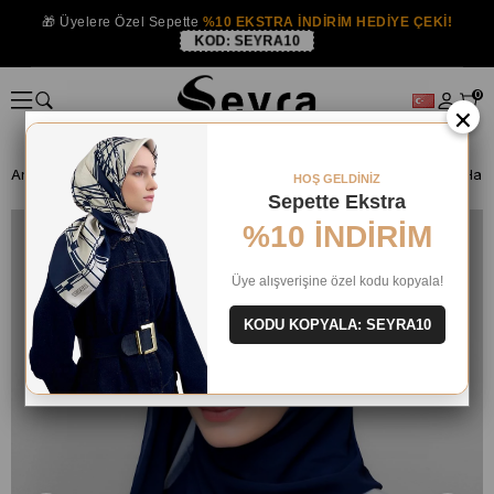
🎁 Üyelere Özel Sepette
%10 EKSTRA İNDİRİM HEDİYE ÇEKİ!
KOD:
SEYRA10
0
×
Anasayfa
HAZIR BONE ŞAL
ŞAL
PRATİK ŞAL
HOŞ GELDİNİZ
Sepette Ekstra
%10 İNDİRİM
Üye alışverişine özel kodu kopyala!
KODU KOPYALA: SEYRA10