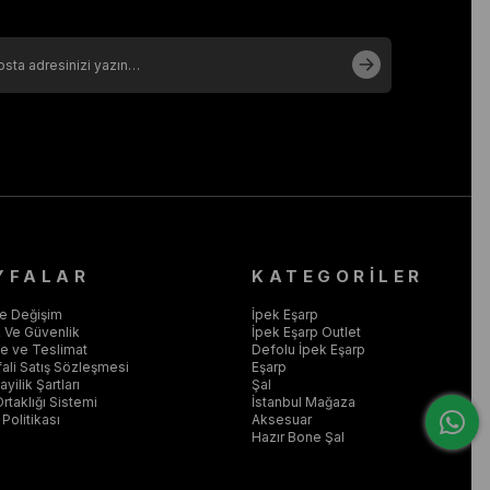
YFALAR
KATEGORİLER
ve Değişim
İpek Eşarp
ik Ve Güvenlik
İpek Eşarp Outlet
 ve Teslimat
Defolu İpek Eşarp
ali Satış Sözleşmesi
Eşarp
yilik Şartları
Şal
Ortaklığı Sistemi
İstanbul Mağaza
Politikası
Aksesuar
Hazır Bone Şal