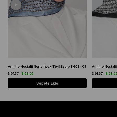
Armine Nostalji Serisi İpek Tivil Eşarp 8401 - 01
Armine Nostalji
$ 91.67
$ 68.06
$ 91.67
$ 68.0
Sepete Ekle