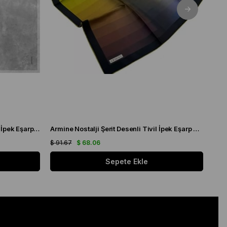
Armine Nostalji Granit Desenli Tivil İpek Eşarp 8333 - 08
Armine Nostalji Şerit Desenli Tivil İpek Eşarp 8904 - 36
$ 91.67
$ 68.06
$ 91
Sepete Ekle