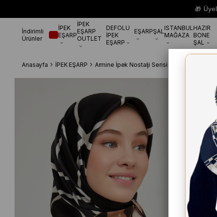
🎁 Üye
İPEK
İPEK
DEFOLU
ISTANBUL
HAZIR
İndirimli
EŞARP
EŞARP
ŞAL
EŞARP
İPEK
MAĞAZA
BONE
Ürünler
OUTLET
EŞARP
ŞAL
Anasayfa
İPEK EŞARP
Armine İpek Nostalji Serisi
Armine Nostalj