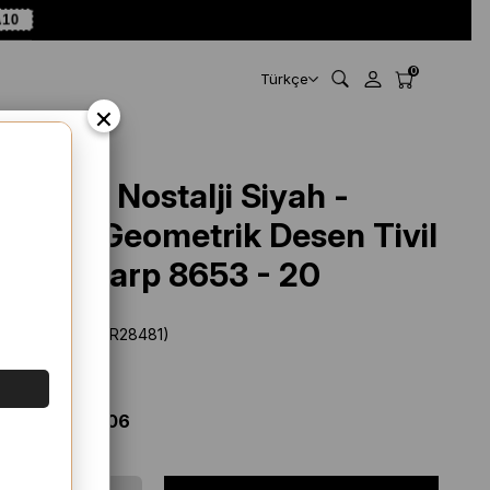
10
0
Türkçe
×
Armine Nostalji Siyah -
Beyaz Geometrik Desen Tivil
İpek Eşarp 8653 - 20
Stok Kodu
(SYR28481)
Marka
:
Armine
%
26
İNDIRIM
$ 91.67
$ 68.06