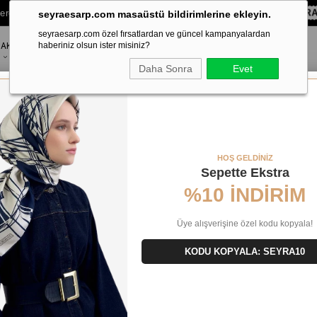
lere Özel Sepette
%10 EKSTRA İNDİRİM HEDİYE ÇEKİ!
KOD:
SEYRA
seyraesarp.com masaüstü bildirimlerine ekleyin.
seyraesarp.com özel fırsatlardan ve güncel kampanyalardan
AKSESUAR
haberiniz olsun ister misiniz?
MARKALAR
Daha Sonra
Evet
i Siyah - Beyaz Geometrik Desen Tivil İpek Eşarp 8653 - 20
HOŞ GELDİNİZ
Sepette Ekstra
%10 İNDİRİM
Üye alışverişine özel kodu kopyala!
KODU KOPYALA: SEYRA10