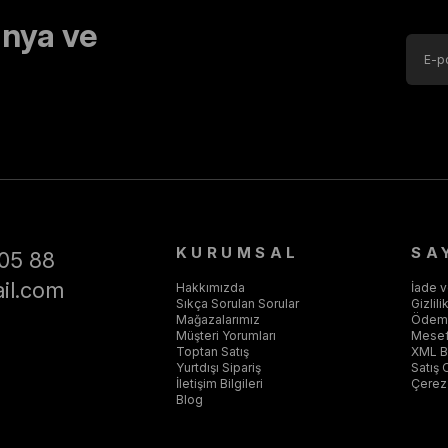
nya ve
KURUMSAL
SA
05 88
il.com
Hakkımızda
İade 
Sıkça Sorulan Sorular
Gizlil
Mağazalarımız
Ödeme
Müşteri Yorumları
Mesef
Toptan Satış
XML Ba
Yurtdışı Sipariş
Satış 
İletişim Bilgileri
Çerez 
Blog