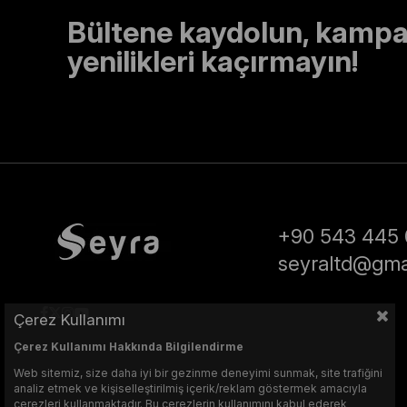
Bültene kaydolun, kampa
yenilikleri kaçırmayın!
+90 543 445 
seyraltd@gma
Çerez Kullanımı
Çerez Kullanımı Hakkında Bilgilendirme
Web sitemiz, size daha iyi bir gezinme deneyimi sunmak, site trafiğini
analiz etmek ve kişiselleştirilmiş içerik/reklam göstermek amacıyla
çerezleri kullanmaktadır. Bu çerezlerin kullanımını kabul ederek