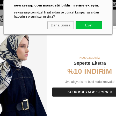
lere Özel Sepette
%10 EKSTRA İNDİRİM HEDİYE ÇEKİ!
KOD:
SEYR
seyraesarp.com masaüstü bildirimlerine ekleyin.
seyraesarp.com özel fırsatlardan ve güncel kampanyalardan
ANBUL
ŞAL
haberiniz olsun ister misiniz?
AKSESUAR
AZA
Daha Sonra
Evet
Tivil İpek Eşarp 8808713 - 971
HOŞ GELDİNİZ
Sepette Ekstra
%10 İNDİRİM
Üye alışverişine özel kodu kopyala!
KODU KOPYALA: SEYRA10