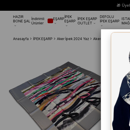
🎁 Üye
HAZIR
İPEK
DEFOLU
İndirimli
EŞARP
İPEK EŞARP
IST
BONE ŞAL
EŞARP
İPEK EŞARP
Ürünler
OUTLET
MAĞ
Anasayfa
İPEK EŞARP
Aker İpek 2024 Yaz
Aker Gri Karma Desen 