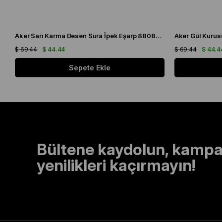
Aker Sarı Karma Desen Sura İpek Eşarp 8808701 - 361
$ 69.44
$ 44.44
$ 69.44
$ 44.4
Sepete Ekle
Bültene kaydolun, kampa
yenilikleri kaçırmayın!