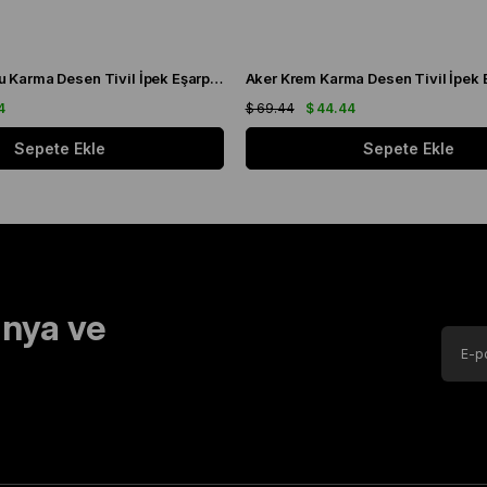
Aker Gül Kurusu Karma Desen Tivil İpek Eşarp 8808713 - 991
4
$ 69.44
$ 44.44
Sepete Ekle
Sepete Ekle
nya ve