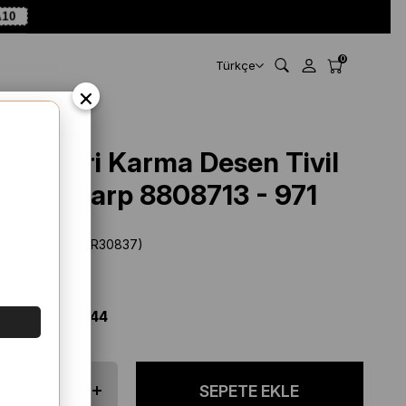
A10
0
Türkçe
×
Aker Gri Karma Desen Tivil
İpek Eşarp 8808713 - 971
Stok Kodu
(SYR30837)
Marka
:
Aker
%
36
İNDIRIM
$ 69.44
$ 44.44