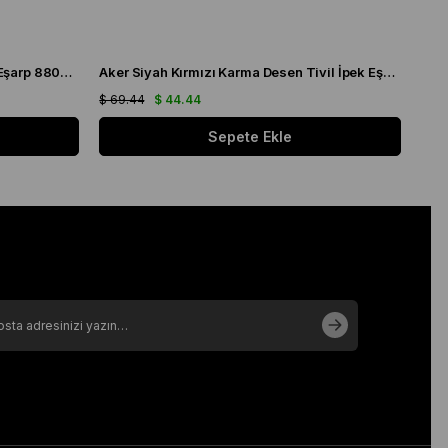
Aker Krem Karma Desen Tivil İpek Eşarp 8808713 - 913
Aker Siyah Kırmızı Karma Desen Tivil İpek Eşarp 8808713 - 911
$ 69.44
$ 44.44
$ 69
Sepete Ekle