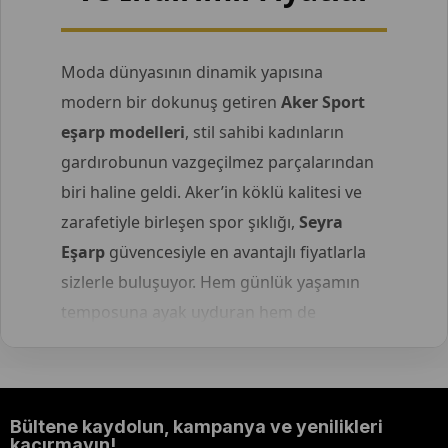
Moda dünyasının dinamik yapısına
modern bir dokunuş getiren
Aker Sport
eşarp modelleri
, stil sahibi kadınların
gardırobunun vazgeçilmez parçalarından
biri haline geldi. Aker’in köklü kalitesi ve
zarafetiyle birleşen spor şıklığı,
Seyra
Eşarp
güvencesiyle en avantajlı fiyatlarla
sizlerle buluşuyor. Hem günlük yaşamın
temposuna ayak uyduran hem de
estetikten ödün vermeyen bu koleksiyon,
tarzınızı her an bir adım öne taşımaya
hazır.
Bültene kaydolun, kampanya ve yenilikleri
kaçırmayın!