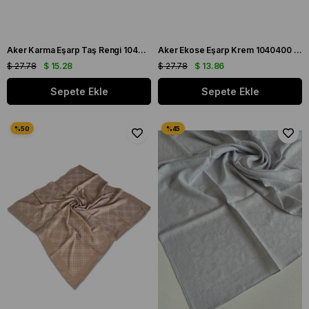
Aker Karma Eşarp Taş Rengi 1040600 - 912 - 32654
Aker Ekose Eşarp Krem 1040400 - 933 - 32677
$ 27.78
$ 15.28
$ 27.78
$ 13.86
Sepete Ekle
Sepete Ekle