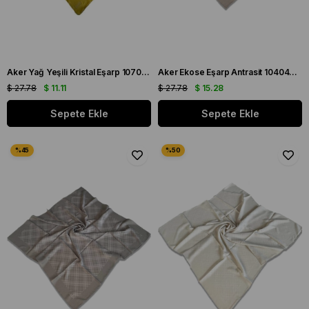
Aker Yağ Yeşili Kristal Eşarp 1070900 - 955
Aker Ekose Eşarp Antrasit 1040400 - 973 - 32693
$ 27.78
$ 11.11
$ 27.78
$ 15.28
Sepete Ekle
Sepete Ekle