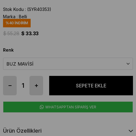
Stok Kodu
(SYR40353)
Marka
:
Belli
%
40
İNDIRIM
$ 55.28
$ 33.33
Renk
WHATSAPPTAN SİPARİŞ VER
Ürün Özellikleri