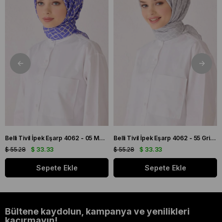
Belli Tivil İpek Eşarp 4062 - 05 Mor Karışık Desen
Belli Tivil İpek Eşarp 4062 - 55 Gri Karışık Desen
$ 55.28
$ 33.33
$ 55.28
$ 33.33
Sepete Ekle
Sepete Ekle
Bültene kaydolun, kampanya ve yenilikleri
kaçırmayın!