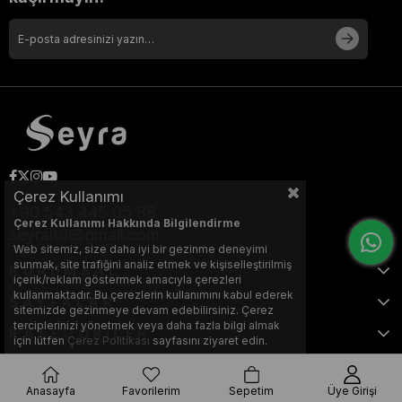
Çerez Kullanımı
+90 543 445 05 88
Çerez Kullanımı Hakkında Bilgilendirme
seyraltd@gmail.com
Web sitemiz, size daha iyi bir gezinme deneyimi
sunmak, site trafiğini analiz etmek ve kişiselleştirilmiş
KURUMSAL
içerik/reklam göstermek amacıyla çerezleri
kullanmaktadır. Bu çerezlerin kullanımını kabul ederek
SAYFALAR
sitemizde gezinmeye devam edebilirsiniz. Çerez
terciplerinizi yönetmek veya daha fazla bilgi almak
KATEGORİLER
için lütfen
Çerez Politikası
sayfasını ziyaret edin.
Anasayfa
Favorilerim
Sepetim
Üye Girişi
Bu web sitesi, Nihat KILIÇARSLAN tarafından tasarlanmış ve optimize
edilmiştir.