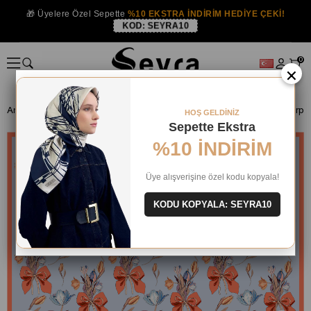
🎁 Üyelere Özel Sepette
%10 EKSTRA İNDİRİM HEDİYE ÇEKİ!
KOD:
SEYRA10
0
×
Anasayfa
İPEK EŞARP
Belli İpek 2024-25 Kış
Belli Tivil İpek Eşar
HOŞ GELDİNİZ
Sepette Ekstra
%10 İNDİRİM
Üye alışverişine özel kodu kopyala!
KODU KOPYALA: SEYRA10