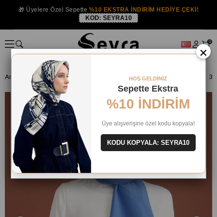
🎁 Üyelere Özel Sepette
%10 EKSTRA İNDİRİM HEDİYE ÇEKİ!
KOD:
SEYRA10
0
×
Anasayfa
ISTANBUL MAĞAZA
Belli Şal
HOŞ GELDİNİZ
Sepette Ekstra
%10 İNDİRİM
Üye alışverişine özel kodu kopyala!
KODU KOPYALA: SEYRA10