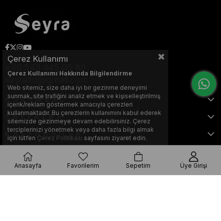
Çerez Kullanımı
+90 543 445 05 88
Çerez Kullanımı Hakkında Bilgilendirme
seyraltd@gmail.com
Web sitemiz, size daha iyi bir gezinme deneyimi
sunmak, site trafiğini analiz etmek ve kişiselleştirilmiş
KURUMSAL
içerik/reklam göstermek amacıyla çerezleri
kullanmaktadır. Bu çerezlerin kullanımını kabul ederek
SAYFALAR
sitemizde gezinmeye devam edebilirsiniz. Çerez
terciplerinizi yönetmek veya daha fazla bilgi almak
KATEGORİLER
için lütfen
Çerez Politikası
sayfasını ziyaret edin.
Anasayfa
Favorilerim
Sepetim
Üye Girişi
Bu web sitesi, Nihat KILIÇARSLAN tarafından tasarlanmış ve optimize
edilmiştir.