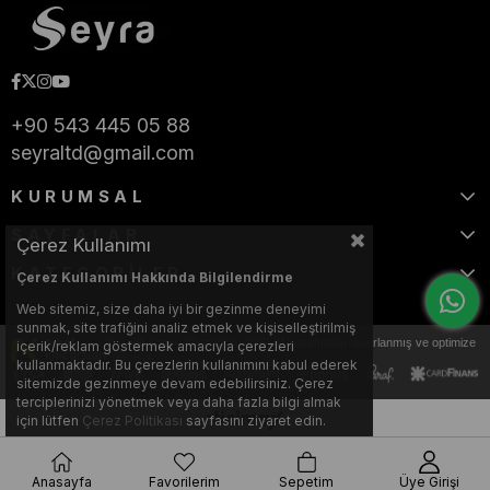
+90 543 445 05 88
seyraltd@gmail.com
KURUMSAL
SAYFALAR
Çerez Kullanımı
KATEGORİLER
Çerez Kullanımı Hakkında Bilgilendirme
Web sitemiz, size daha iyi bir gezinme deneyimi
sunmak, site trafiğini analiz etmek ve kişiselleştirilmiş
Bu web sitesi, Nihat KILIÇARSLAN tarafından tasarlanmış ve optimize
içerik/reklam göstermek amacıyla çerezleri
edilmiştir.
kullanmaktadır. Bu çerezlerin kullanımını kabul ederek
sitemizde gezinmeye devam edebilirsiniz. Çerez
terciplerinizi yönetmek veya daha fazla bilgi almak
için lütfen
Çerez Politikası
sayfasını ziyaret edin.
Anasayfa
Favorilerim
Sepetim
Üye Girişi