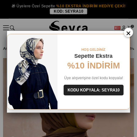
🎁 Üyelere Özel Sepette
%10 EKSTRA İNDİRİM HEDİYE ÇEKİ!
KOD:
SEYRA10
0
×
Anasayfa
ŞAL
Belli Şal
HOŞ GELDİNİZ
Sepette Ekstra
%10 İNDİRİM
Üye alışverişine özel kodu kopyala!
KODU KOPYALA: SEYRA10