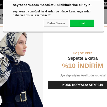
lere Özel Sepette
%10 EKSTRA İNDİRİM HEDİYE ÇEKİ!
KOD:
SEYRA
seyraesarp.com masaüstü bildirimlerine ekleyin.
seyraesarp.com özel fırsatlardan ve güncel kampanyalardan
ANBUL
ŞAL
haberiniz olsun ister misiniz?
AKSESUAR
AZA
Daha Sonra
Evet
vi Degrade Desen 49879
HOŞ GELDİNİZ
Sepette Ekstra
%10 İNDİRİM
Üye alışverişine özel kodu kopyala!
KODU KOPYALA: SEYRA10