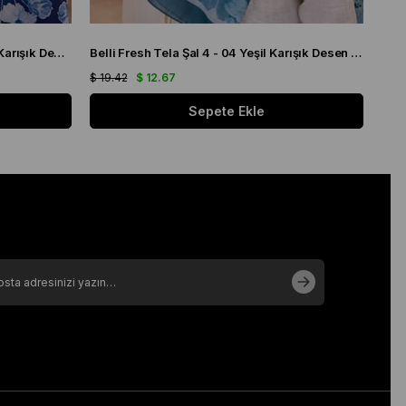
Belli Fresh Tela Şal 4 - 03 Lacivert Karışık Desen 49708
Belli Fresh Tela Şal 4 - 04 Yeşil Karışık Desen 49709
$ 19.42
$ 12.67
$ 19
Sepete Ekle