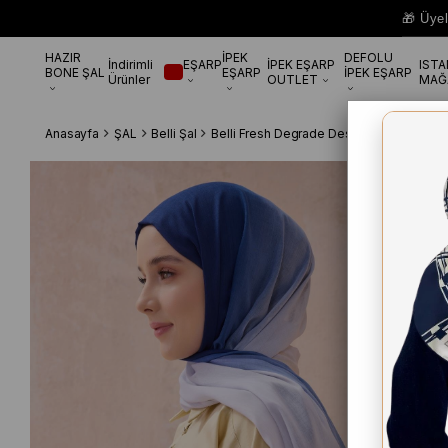
🎁 Üye
HAZIR
İPEK
DEFOLU
İndirimli
EŞARP
İPEK EŞARP
IST
BONE ŞAL
EŞARP
İPEK EŞARP
Ürünler
OUTLET
MAĞ
Anasayfa
ŞAL
Belli Şal
Belli Fresh Degrade Desen Şal 1012 Ma