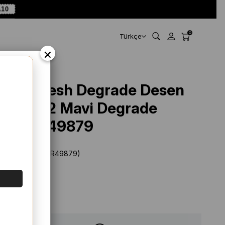
10
0
Türkçe
×
Belli Fresh Degrade Desen
Şal 1012 Mavi Degrade
Desen 49879
Stok Kodu
(SYR49879)
Marka
:
Belli
%
43
İNDIRIM
$ 19.42
$ 11.11