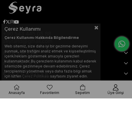
Çerez Kullanımı
+90 543 445 05 88
Çerez Kullanımı Hakkında Bilgilendirme
seyraltd@gmail.com
Web sitemiz, size daha iyi bir gezinme deneyimi
sunmak, site trafiğini analiz etmek ve kişiselleştirilmiş
KURUMSAL
içerik/reklam göstermek amacıyla çerezleri
kullanmaktadır. Bu çerezlerin kullanımını kabul ederek
SAYFALAR
sitemizde gezinmeye devam edebilirsiniz. Çerez
terciplerinizi yönetmek veya daha fazla bilgi almak
KATEGORİLER
için lütfen
Çerez Politikası
sayfasını ziyaret edin.
Anasayfa
Favorilerim
Sepetim
Üye Girişi
Bu web sitesi, Nihat KILIÇARSLAN tarafından tasarlanmış ve optimize
edilmiştir.