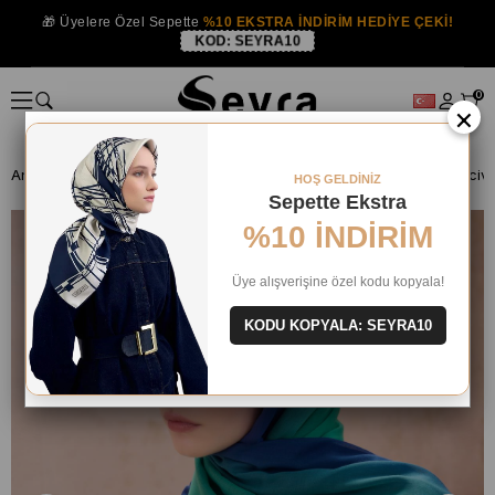
🎁 Üyelere Özel Sepette
%10 EKSTRA İNDİRİM HEDİYE ÇEKİ!
KOD:
SEYRA10
0
×
Anasayfa
ŞAL
Belli Şal
HOŞ GELDİNİZ
Sepette Ekstra
%10 İNDİRİM
Üye alışverişine özel kodu kopyala!
KODU KOPYALA: SEYRA10