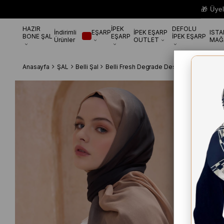
🎁 Üye
HAZIR
İPEK
DEFOLU
İndirimli
EŞARP
İPEK EŞARP
IST
BONE ŞAL
EŞARP
İPEK EŞARP
Ürünler
OUTLET
MAĞ
Anasayfa
ŞAL
Belli Şal
Belli Fresh Degrade Desen Şal 1004 Si