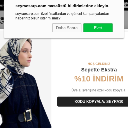
lere Özel Sepette
%10 EKSTRA İNDİRİM HEDİYE ÇEKİ!
KOD:
SEYR
seyraesarp.com masaüstü bildirimlerine ekleyin.
seyraesarp.com özel fırsatlardan ve güncel kampanyalardan
ANBUL
ŞAL
haberiniz olsun ister misiniz?
AKSESUAR
AZA
Daha Sonra
Evet
yah Degrade Desen 49886
HOŞ GELDİNİZ
Sepette Ekstra
%10 İNDİRİM
Üye alışverişine özel kodu kopyala!
KODU KOPYALA: SEYRA10