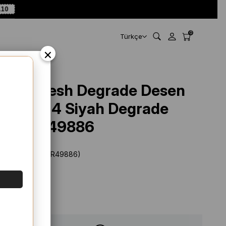
A10
0
Türkçe
×
Belli Fresh Degrade Desen
Şal 1004 Siyah Degrade
Desen 49886
Stok Kodu
(SYR49886)
Marka
:
Belli
%
43
İNDIRIM
$ 19.42
$ 11.11