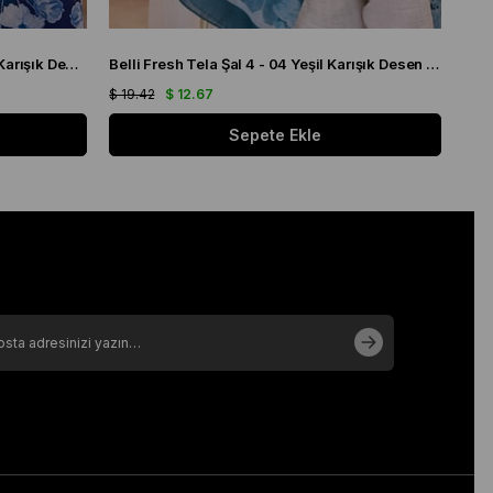
Belli Fresh Tela Şal 4 - 03 Lacivert Karışık Desen 49708
Belli Fresh Tela Şal 4 - 04 Yeşil Karışık Desen 49709
$ 19.42
$ 12.67
$ 19
Sepete Ekle