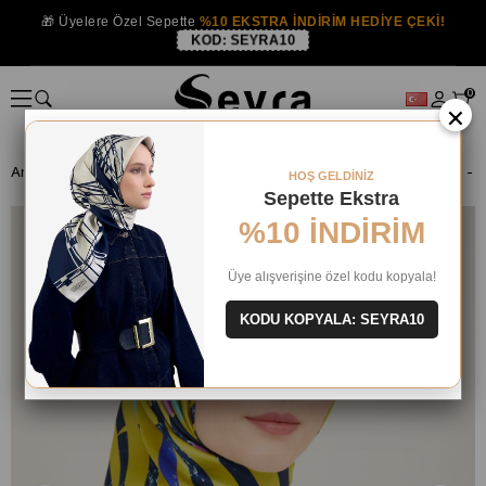
🎁 Üyelere Özel Sepette
%10 EKSTRA İNDİRİM HEDİYE ÇEKİ!
KOD:
SEYRA10
0
×
Anasayfa
İPEK EŞARP
Armine İpek 2024 Yaz
HOŞ GELDİNİZ
Sepette Ekstra
%10 İNDİRİM
Üye alışverişine özel kodu kopyala!
KODU KOPYALA: SEYRA10