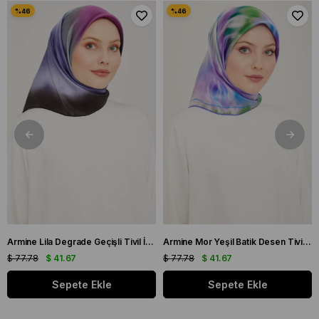
Armine Lila Degrade Geçişli Tivil İpek Eşarp 9051 - 59
Armine Mor Yeşil Batik Desen Tivil İpek Eşarp 9136 - 50
$ 77.78
$ 41.67
$ 77.78
$ 41.67
Sepete Ekle
Sepete Ekle