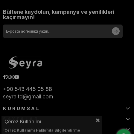
Bültene kaydolun, kampanya ve yenilikleri
kaçırmayın!
+90 543 445 05 88
seyraltd@gmail.com
KURUMSAL
SAYFALAR
Çerez Kullanımı
KATEGORİLER
Çerez Kullanımı Hakkında Bilgilendirme