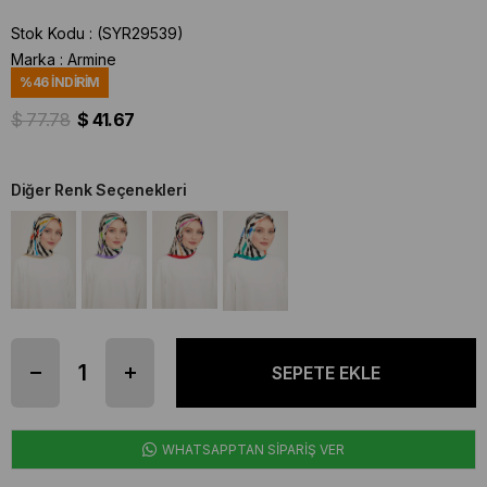
Stok Kodu
(SYR29539)
Marka
:
Armine
%
46
İNDIRIM
$ 77.78
$ 41.67
Diğer Renk Seçenekleri
WHATSAPPTAN SİPARİŞ VER