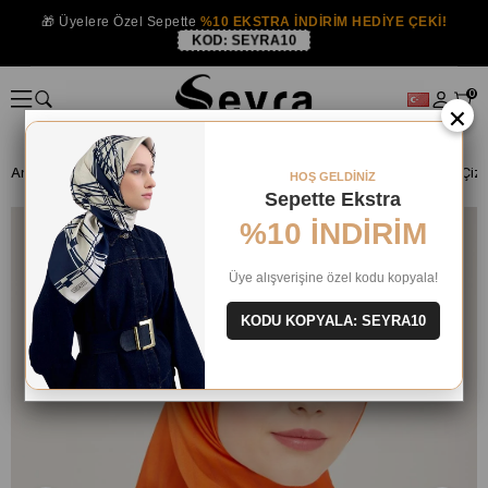
🎁 Üyelere Özel Sepette
%10 EKSTRA İNDİRİM HEDİYE ÇEKİ!
KOD:
SEYRA10
0
×
Anasayfa
İPEK EŞARP
Armine İpek 2024 Yaz
HOŞ GELDİNİZ
Sepette Ekstra
%10 İNDİRİM
Üye alışverişine özel kodu kopyala!
KODU KOPYALA: SEYRA10