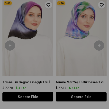
Armine Lila Degrade Geçişli Tivil İpek Eşarp 9051 - 59
Armine Mor Yeşil Batik Desen Tivil İpek Eşarp 9136 - 50
$ 77.78
$ 41.67
$ 77.78
$ 41.67
Sepete Ekle
Sepete Ekle