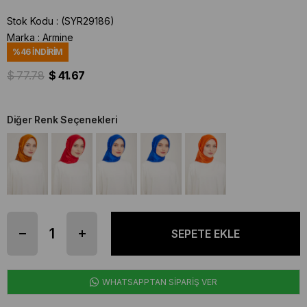
Stok Kodu
(SYR29186)
Marka
:
Armine
%
46
İNDIRIM
$ 77.78
$ 41.67
Diğer Renk Seçenekleri
WHATSAPPTAN SİPARİŞ VER