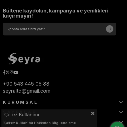
Bültene kaydolun, kampanya ve yenilikleri
kaçırmayın!
+90 543 445 05 88
seyraltd@gmail.com
KURUMSAL
SAYFALAR
Çerez Kullanımı
KATEGORİLER
Çerez Kullanımı Hakkında Bilgilendirme