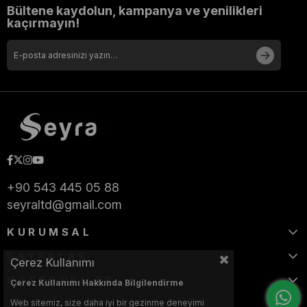
Bültene kaydolun, kampanya ve yenilikleri
kaçırmayın!
+90 543 445 05 88
seyraltd@gmail.com
KURUMSAL
SAYFALAR
Çerez Kullanımı
KATEGORİLER
Çerez Kullanımı Hakkında Bilgilendirme
Web sitemiz, size daha iyi bir gezinme deneyimi