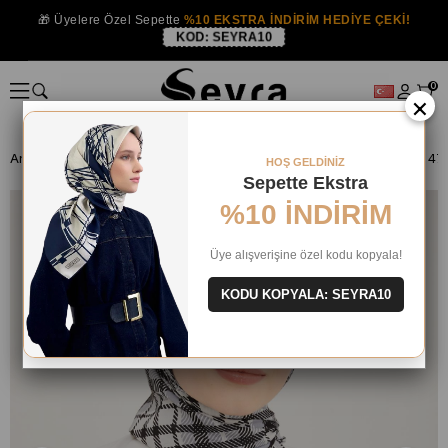
🎁 Üyelere Özel Sepette
%10 EKSTRA İNDİRİM HEDİYE ÇEKİ!
KOD:
SEYRA10
0
×
Anasayfa
ŞAL
HOŞ GELDİNİZ
Sepette Ekstra
%10 İNDİRİM
Üye alışverişine özel kodu kopyala!
KODU KOPYALA: SEYRA10