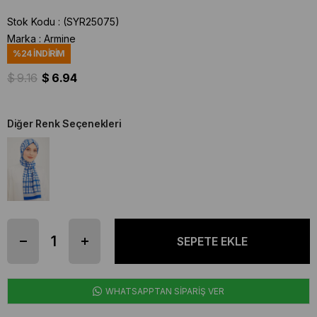
Stok Kodu
(SYR25075)
Marka
:
Armine
%
24
İNDIRIM
$ 9.16
$ 6.94
Diğer Renk Seçenekleri
WHATSAPPTAN SİPARİŞ VER