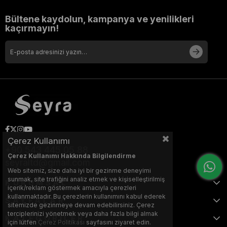
Bültene kaydolun, kampanya ve yenilikleri
kaçırmayın!
Çerez Kullanımı
+90 543 445 05 88
Çerez Kullanımı Hakkında Bilgilendirme
seyraltd@gmail.com
Web sitemiz, size daha iyi bir gezinme deneyimi
sunmak, site trafiğini analiz etmek ve kişiselleştirilmiş
KURUMSAL
içerik/reklam göstermek amacıyla çerezleri
kullanmaktadır. Bu çerezlerin kullanımını kabul ederek
SAYFALAR
sitemizde gezinmeye devam edebilirsiniz. Çerez
terciplerinizi yönetmek veya daha fazla bilgi almak
KATEGORİLER
için lütfen
Çerez Politikası
sayfasını ziyaret edin.