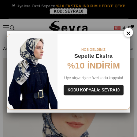
🎁 Üyelere Özel Sepette
%10 EKSTRA İNDİRİM HEDİYE ÇEKİ!
KOD:
SEYRA10
0
×
Anasayfa
ŞAL
HOŞ GELDİNİZ
Sepette Ekstra
%10 İNDİRİM
Üye alışverişine özel kodu kopyala!
KODU KOPYALA: SEYRA10