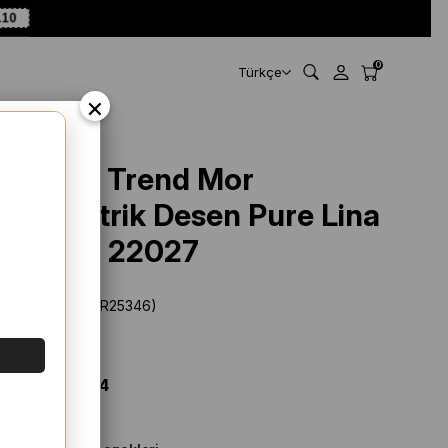
A10
0
Türkçe
×
Armine Trend Mor
Geometrik Desen Pure Lina
Şal 15 - 22027
Stok Kodu
(SYR25346)
Marka
:
Armine
%
76
İNDIRIM
$ 28.89
$ 6.94