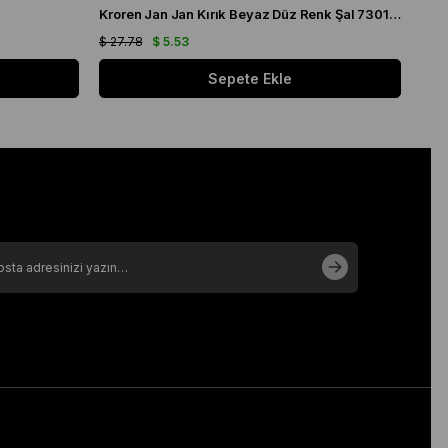
Kroren Jan Jan Kırık Beyaz Düz Renk Şal 7301-259
Arm
$ 27.78
$ 5.53
$ 21
Sepete Ekle