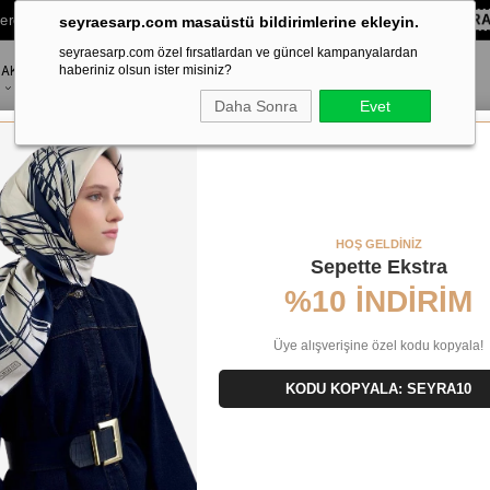
lere Özel Sepette
%10 EKSTRA İNDİRİM HEDİYE ÇEKİ!
KOD:
SEYR
seyraesarp.com masaüstü bildirimlerine ekleyin.
seyraesarp.com özel fırsatlardan ve güncel kampanyalardan
AKSESUAR
haberiniz olsun ister misiniz?
MARKALAR
Daha Sonra
Evet
5 - 22027
HOŞ GELDİNİZ
Sepette Ekstra
%10 İNDİRİM
Üye alışverişine özel kodu kopyala!
KODU KOPYALA: SEYRA10