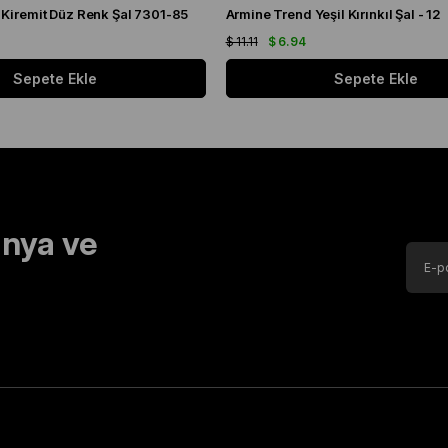
 Kiremit Düz Renk Şal 7301-85
Armine Trend Yeşil Kırınkıl Şal - 12
$ 11.11
$ 6.94
Sepete Ekle
Sepete Ekle
nya ve