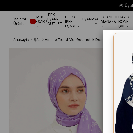
🎁 Üye
İPEK
İPEK
DEFOLU
ISTANBUL
HAZIR
İndirimli
EŞARP
EŞARP
ŞAL
EŞARP
İPEK
MAĞAZA
BONE
Ürünler
OUTLET
EŞARP
ŞAL
Anasayfa
ŞAL
Armine Trend Mor Geometrik Desen Pure Lina Şal 1