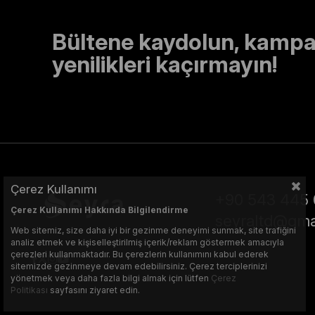
Bültene kaydolun, kampa
yenilikleri kaçırmayın!
Çerez Kullanımı
+90 543 445 
Çerez Kullanımı Hakkında Bilgilendirme
seyraltd@gma
Web sitemiz, size daha iyi bir gezinme deneyimi sunmak, site trafiğini
analiz etmek ve kişiselleştirilmiş içerik/reklam göstermek amacıyla
çerezleri kullanmaktadır. Bu çerezlerin kullanımını kabul ederek
sitemizde gezinmeye devam edebilirsiniz. Çerez terciplerinizi
yönetmek veya daha fazla bilgi almak için lütfen
Çerez
Politikası
sayfasını ziyaret edin.