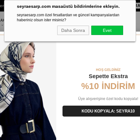
lere Özel Sepette
%10 EKSTRA İNDİRİM HEDİYE ÇEKİ!
KOD:
SEYR
seyraesarp.com masaüstü bildirimlerine ekleyin.
seyraesarp.com özel fırsatlardan ve güncel kampanyalardan
AKSESUAR
haberiniz olsun ister misiniz?
MARKALAR
Daha Sonra
Evet
HOŞ GELDİNİZ
Sepette Ekstra
%10 İNDİRİM
Üye alışverişine özel kodu kopyala!
KODU KOPYALA: SEYRA10