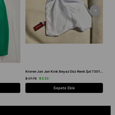
Kroren Jan Jan Kırık Beyaz Düz Renk Şal 7301-259
Arm
$ 27.78
$ 5.53
$ 21
Sepete Ekle