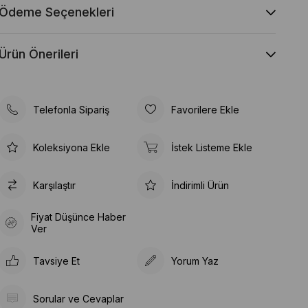
Ödeme Seçenekleri
Ürün Önerileri
Telefonla Sipariş
Favorilere Ekle
Koleksiyona Ekle
İstek Listeme Ekle
Karşılaştır
İndirimli Ürün
Fiyat Düşünce Haber
Ver
Tavsiye Et
Yorum Yaz
Sorular ve Cevaplar