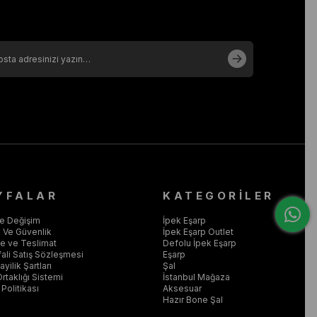
YFALAR
KATEGORİLER
ve Değişim
İpek Eşarp
ik Ve Güvenlik
İpek Eşarp Outlet
 ve Teslimat
Defolu İpek Eşarp
ali Satış Sözleşmesi
Eşarp
yilik Şartları
Şal
Ortaklığı Sistemi
İstanbul Mağaza
Politikası
Aksesuar
Hazır Bone Şal