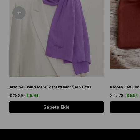
Armine Trend Pamuk Cazz Mor Şal 21210
Kroren Jan Jan
$ 28.89
$ 6.94
$ 27.78
$ 5.53
Sepete Ekle