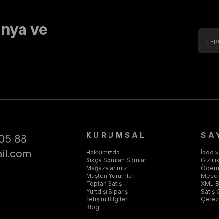
nya ve
KURUMSAL
SA
05 88
il.com
Hakkımızda
İade 
Sıkça Sorulan Sorular
Gizlil
Mağazalarımız
Ödeme
Müşteri Yorumları
Mesef
Toptan Satış
XML Ba
Yurtdışı Sipariş
Satış 
İletişim Bilgileri
Çerez 
Blog