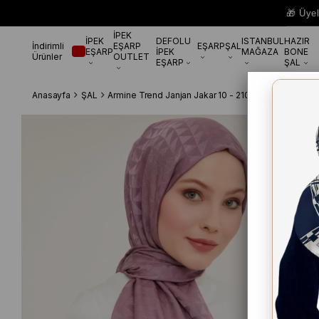
🎁 Üye
İPEK
İPEK
DEFOLU
ISTANBUL
HAZIR
İndirimli
EŞARP
EŞARP
ŞAL
EŞARP
İPEK
MAĞAZA
BONE
Ürünler
OUTLET
EŞARP
ŞAL
Anasayfa
ŞAL
Armine Trend Janjan Jakar 10 - 21082 Leylak