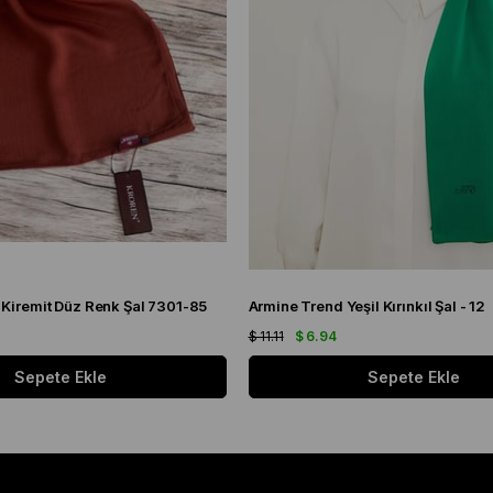
 Kiremit Düz Renk Şal 7301-85
Armine Trend Yeşil Kırınkıl Şal - 12
$ 11.11
$ 6.94
Sepete Ekle
Sepete Ekle