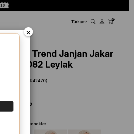
A10
0
Türkçe
×
Armine Trend Janjan Jakar
10 - 21082 Leylak
Stok Kodu
(SYR42470)
Marka
:
Armine
%
66
İNDIRIM
$ 28.89
$ 9.72
Diğer Renk Seçenekleri