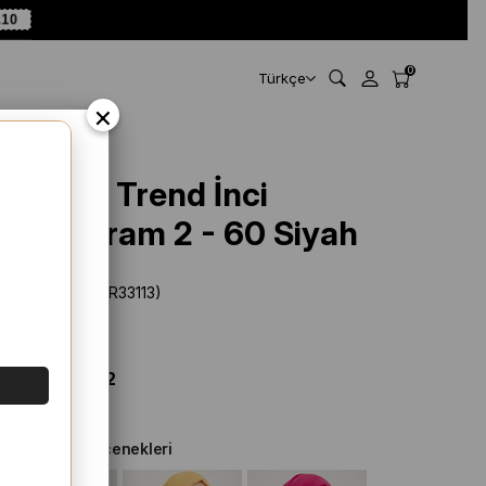
A10
0
Türkçe
×
Armine Trend İnci
Monogram 2 - 60 Siyah
Stok Kodu
(SYR33113)
Marka
:
Armine
%
64
İNDIRIM
$ 26.66
$ 9.72
Diğer Renk Seçenekleri