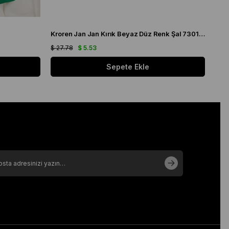
Kroren Jan Jan Kırık Beyaz Düz Renk Şal 7301-259
Arm
$ 27.78
$ 5.53
$ 21
Sepete Ekle