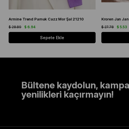
Armine Trend Pamuk Cazz Mor Şal 21210
Kroren Jan Jan
$ 28.89
$ 6.94
$ 27.78
$ 5.53
Sepete Ekle
Bültene kaydolun, kampa
yenilikleri kaçırmayın!