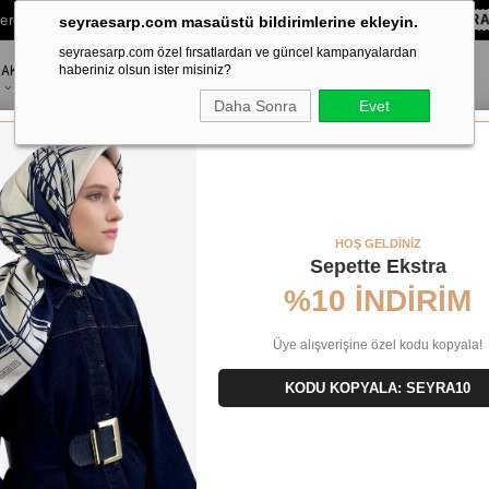
lere Özel Sepette
%10 EKSTRA İNDİRİM HEDİYE ÇEKİ!
KOD:
SEYR
seyraesarp.com masaüstü bildirimlerine ekleyin.
seyraesarp.com özel fırsatlardan ve güncel kampanyalardan
AKSESUAR
haberiniz olsun ister misiniz?
MARKALAR
Daha Sonra
Evet
HOŞ GELDİNİZ
Sepette Ekstra
%10 İNDİRİM
Üye alışverişine özel kodu kopyala!
KODU KOPYALA: SEYRA10