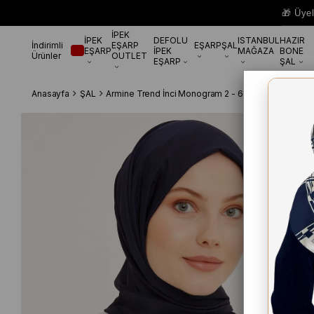
🎁 Üye
İPEK
İPEK
DEFOLU
ISTANBUL
HAZIR
İndirimli
EŞARP
EŞARP
ŞAL
EŞARP
İPEK
MAĞAZA
BONE
Ürünler
OUTLET
EŞARP
ŞAL
Anasayfa
ŞAL
Armine Trend İnci Monogram 2 - 60 Siyah