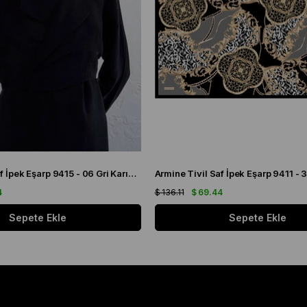
Armine Tivil Saf İpek Eşarp 9415 - 06 Gri Karışık Desen
4
$ 136.11
$ 69.44
Sepete Ekle
Sepete Ekle