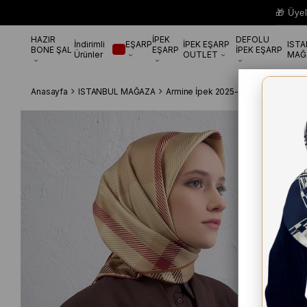
🎁 Üye
HAZIR
İPEK
DEFOLU
İndirimli
EŞARP
İPEK EŞARP
IST
BONE ŞAL
EŞARP
İPEK EŞARP
Ürünler
OUTLET
MAĞ
Anasayfa
ISTANBUL MAĞAZA
Armine İpek 2025-26 Kış
Armine T