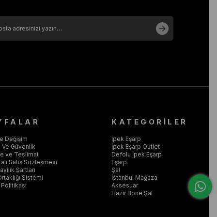
YFALAR
KATEGORİLER
ve Değişim
İpek Eşarp
ik Ve Güvenlik
İpek Eşarp Outlet
 ve Teslimat
Defolu İpek Eşarp
ali Satış Sözleşmesi
Eşarp
yilik Şartları
Şal
Ortaklığı Sistemi
İstanbul Mağaza
Politikası
Aksesuar
Hazır Bone Şal