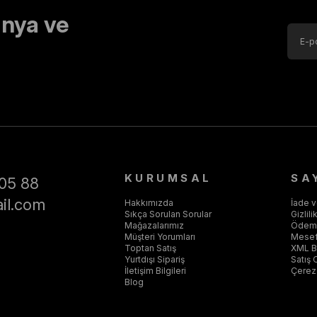
nya ve
KURUMSAL
SA
05 88
il.com
Hakkımızda
İade 
Sıkça Sorulan Sorular
Gizlil
Mağazalarımız
Ödeme
Müşteri Yorumları
Mesef
Toptan Satış
XML Ba
Yurtdışı Sipariş
Satış 
İletişim Bilgileri
Çerez 
Blog