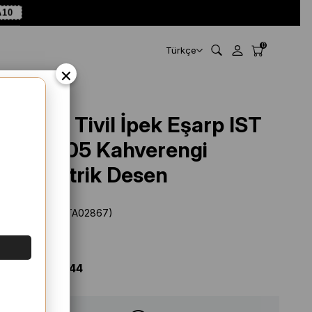
10
0
Türkçe
×
Armine Tivil İpek Eşarp IST
9418 - 05 Kahverengi
Geometrik Desen
Stok Kodu
(ISTA02867)
Marka
:
Armine
%
49
İNDIRIM
$ 136.11
$ 69.44