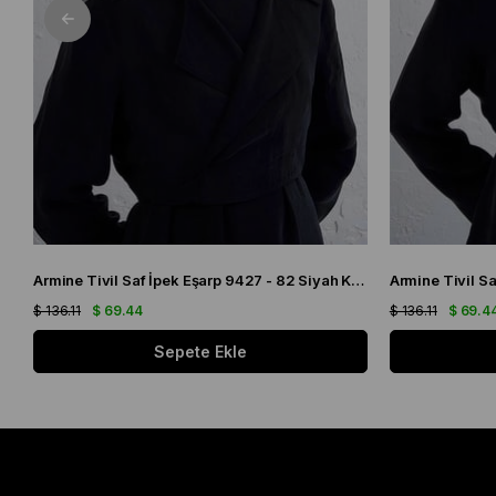
Armine Tivil Saf İpek Eşarp 9427 - 82 Siyah Karışık Desen
$ 136.11
$ 69.44
$ 136.11
$ 69.4
Sepete Ekle