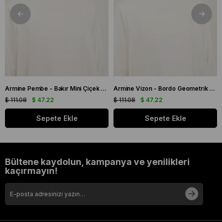
Armine Pembe - Bakır Mini Çiçek Desen Tivil İpek Eşarp IST 9134 - 03
Armine Vizon - Bordo Geometrik Desen Tivil İpek Eşarp IST 9151 - 53
$ 111.08
$ 47.22
$ 111.08
$ 47.22
Sepete Ekle
Sepete Ekle
Bültene kaydolun, kampanya ve yenilikleri
kaçırmayın!