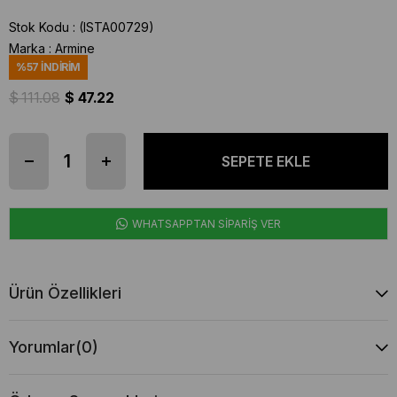
Stok Kodu
(ISTA00729)
Marka
:
Armine
%
57
İNDIRIM
$ 111.08
$ 47.22
WHATSAPPTAN SİPARİŞ VER
Ürün Özellikleri
Yorumlar
(0)