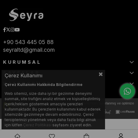
+90 543 445 05 88
seyraltd@gmail.com
KURUMSAL
SAYFALAR
Çerez Kullanımı
KATEGORİLER
Çerez Kullanımı Hakkında Bilgilendirme
Web sitemiz, size daha iyi bir gezinme deneyimi
sunmak, site trafiğini analiz etmek ve kişiselleştirilmiş
Bu web sitesi, Nihat KILIÇARSLAN tarafından tasarlanmış ve optimize
içerik/reklam göstermek amacıyla çerezleri
edilmiştir.
kullanmaktadır. Bu çerezlerin kullanımını kabul ederek
sitemizde gezinmeye devam edebilirsiniz. Çerez
terciplerinizi yönetmek veya daha fazla bilgi almak
için lütfen
Çerez Politikası
sayfasını ziyaret edin.