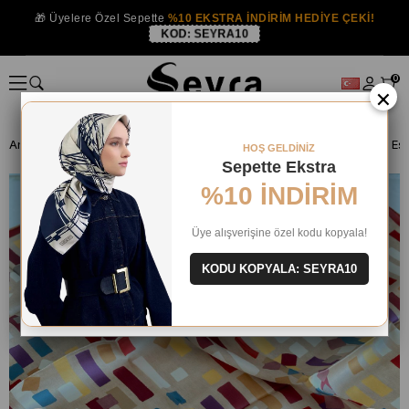
🎁 Üyelere Özel Sepette
%10 EKSTRA İNDİRİM HEDİYE ÇEKİ!
KOD:
SEYRA10
0
×
Anasayfa
İPEK EŞARP
Armine İpek 2025 Yaz
Armine Sura İpek Eşa
HOŞ GELDİNİZ
Sepette Ekstra
%10 İNDİRİM
Üye alışverişine özel kodu kopyala!
KODU KOPYALA: SEYRA10