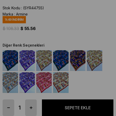
Stok Kodu
(SYR44755)
Marka
:
Armine
%
49
İNDIRIM
$ 108.33
$ 55.56
Diğer Renk Seçenekleri