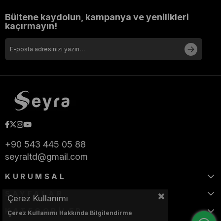
Bültene kaydolun, kampanya ve yenilikleri
kaçırmayın!
+90 543 445 05 88
seyraltd@gmail.com
KURUMSAL
SAYFALAR
Çerez Kullanımı
KATEGORİLER
Çerez Kullanımı Hakkında Bilgilendirme