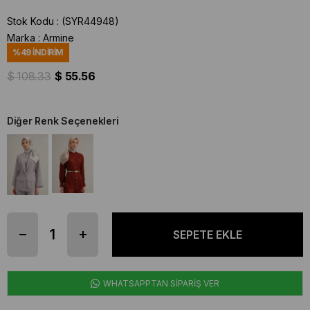
Stok Kodu
(SYR44948)
Marka
:
Armine
%
49
İNDIRIM
$ 108.33
$ 55.56
Diğer Renk Seçenekleri
WHATSAPPTAN SİPARİŞ VER