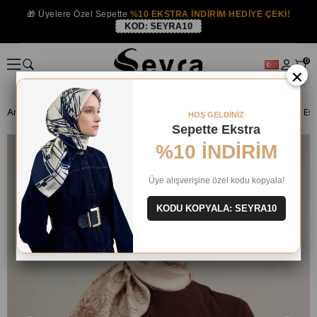
🎁 Üyelere Özel Sepette
%10 EKSTRA İNDİRİM HEDİYE ÇEKİ!
KOD:
SEYRA10
0
×
Anasayfa
İPEK EŞARP
Armine İpek 2025 Yaz
Armine Sura İpek Eş
HOŞ GELDİNİZ
Sepette Ekstra
%10 İNDİRİM
Üye alışverişine özel kodu kopyala!
KODU KOPYALA: SEYRA10