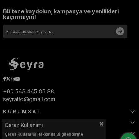
Bültene kaydolun, kampanya ve yenilikleri
kaçırmayın!
+90 543 445 05 88
seyraltd@gmail.com
KURUMSAL
SAYFALAR
Çerez Kullanımı
KATEGORİLER
Çerez Kullanımı Hakkında Bilgilendirme