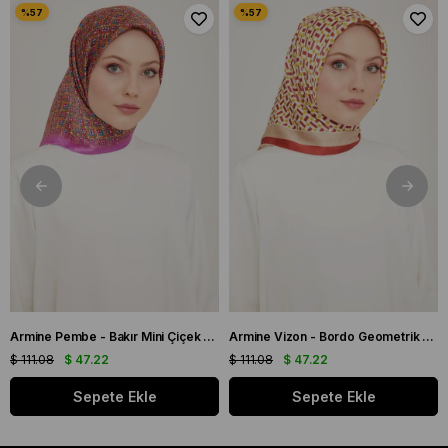
Armine Pembe - Bakır Mini Çiçek Desen Tivil İpek Eşarp IST 9134 - 03
Armine Vizon - Bordo Geometrik Desen Tivil İpek Eşarp IST 9151 - 53
$ 111.08
$ 47.22
$ 111.08
$ 47.22
Sepete Ekle
Sepete Ekle