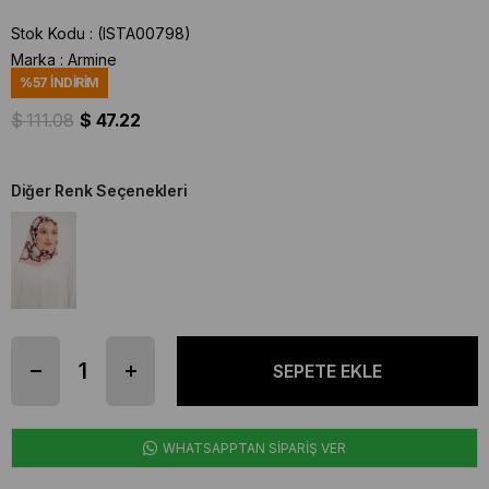
Stok Kodu
(ISTA00798)
Marka
:
Armine
%
57
İNDIRIM
$ 111.08
$ 47.22
Diğer Renk Seçenekleri
WHATSAPPTAN SİPARİŞ VER